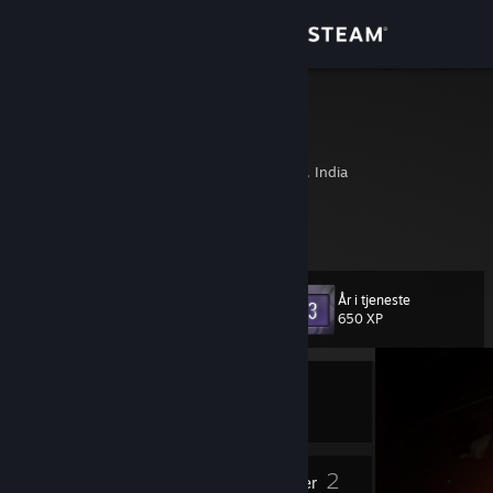
Logg inn
Butikk
Nemo
Nemo
Samfunn
Bangalore, Karnataka, India
Om
Indie Linux Gamer from India.
Kundestøtte
År i tjeneste
Nivå
11
650 XP
Bytt språk
For øyeblikket
Skaff deg Steam-appen på mobil
frakoblet
Vis skrivebordsversjon
5
2
Merker
Grupper