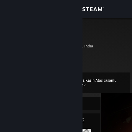
Login
Toko
Nemo
Nemo
Komunitas
Bangalore, Karnataka, India
Tentang
Indie Linux Gamer from India.
Bantuan
Terima Kasih Atas Jasamu
Level
11
650 XP
Ubah bahasa
Sedang Offline
Dapatkan Aplikasi Seluler Steam
Lihat situs web desktop
5
2
Lencana
Grup