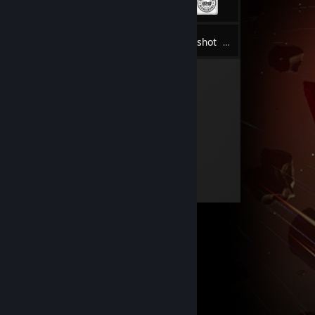
102
Inventaris
Screenshot