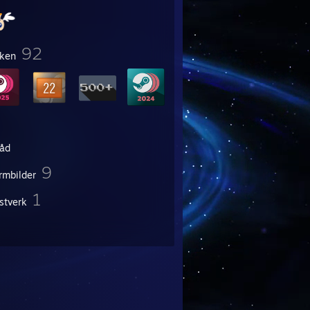
92
ken
råd
9
rmbilder
1
stverk