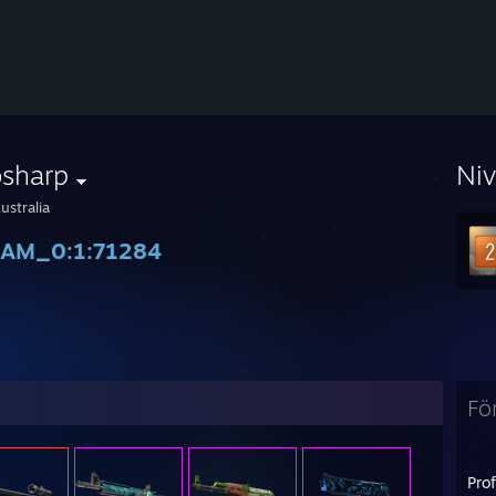
bsharp
Ni
ustralia
EAM_0:1:71284
Fö
Pro