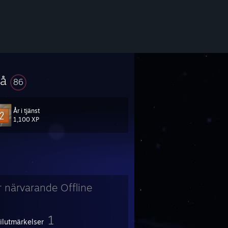
vå
86
År i tjänst
1,100 XP
r närvarande Offline
1
filutmärkelser