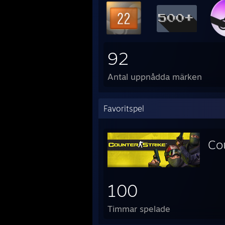
92
Antal uppnådda märken
Favoritspel
Co
100
Timmar spelade