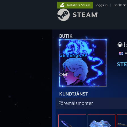
Installera Steam
logga in
|
språk
BUTIK
💎
A
GEMENSKAP
ST
OM
KUNDTJÄNST
Föremålsmonter