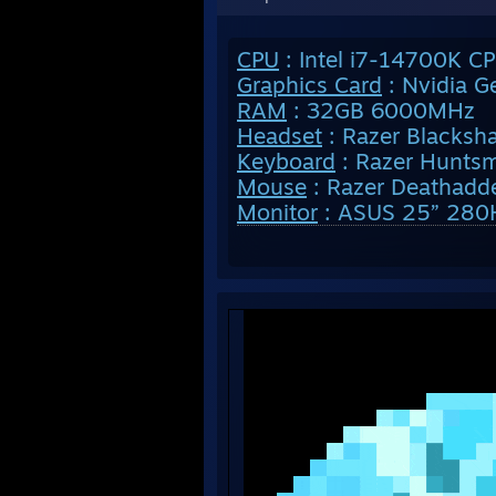
CPU
: Intel i7-14700K C
Graphics Card
: Nvidia 
RAM
: 32GB 6000MHz
Headset
: Razer Blacksh
Keyboard
: Razer Huntsm
Mouse
: Razer Deathadde
Monitor
: ASUS 25” 280