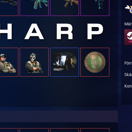
Mär
För
Skä
Kon