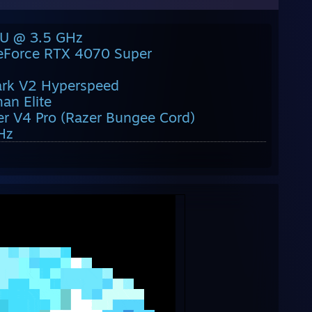
PU @ 3.5 GHz
GeForce RTX 4070 Super
ark V2 Hyperspeed
an Elite
r V4 Pro (Razer Bungee Cord)
Hz