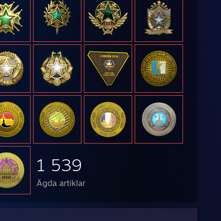
1 539
Ägda artiklar