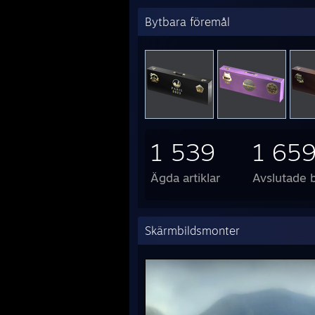
Bytbara föremål
1 539
1 65
Ägda artiklar
Avslutade 
Skärmbildsmonter