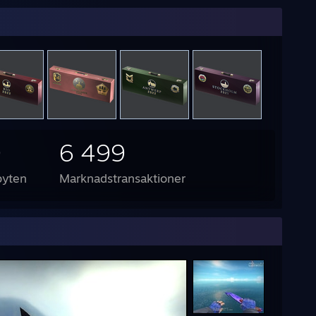
9
6 499
byten
Marknadstransaktioner