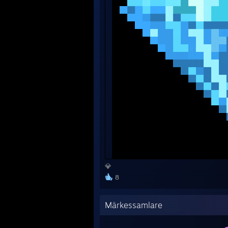
💎
8
Märkessamlare