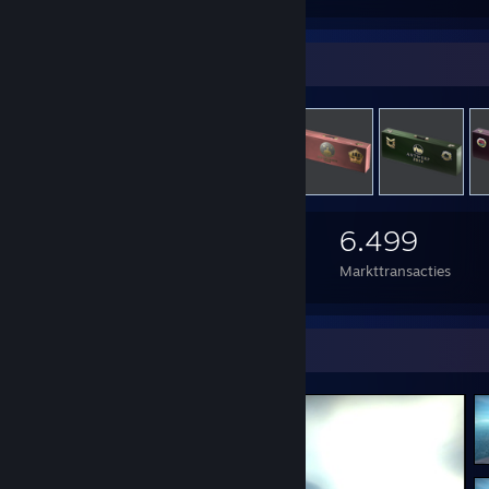
Voorwerpen te ruil
1.539
1.659
6.499
Voorwerpen in bezit
Gemaakte ruilen
Markttransacties
Screenshotshowcase