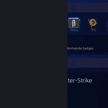
Badgeverzamelaar
92
14
Totaal verdiende badges
Verdiende glimmende badges
Favoriete spel
Counter-Strike
100
uur gespeeld