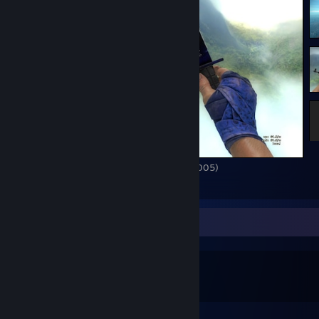
ST M9 Bayonet Doppler Phase 4 (Float 0.0005)
1
Spelverzamelaar
0
0
Spellen in bezit
DLC in bezit
Uitgelichte spellen