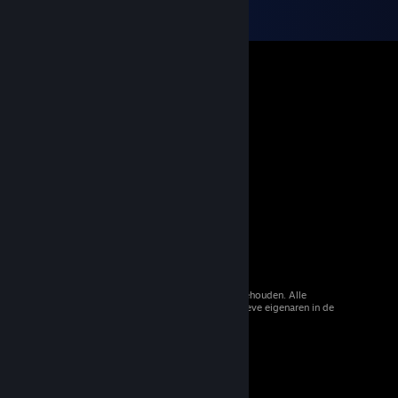
© 2026 Valve Corporation. Alle rechten voorbehouden. Alle
handelsmerken zijn eigendom van hun respectieve eigenaren in de
Verenigde Staten en andere landen.
Btw inbegrepen waar van toepassing.
Mobiele apps downloaden
STEAM