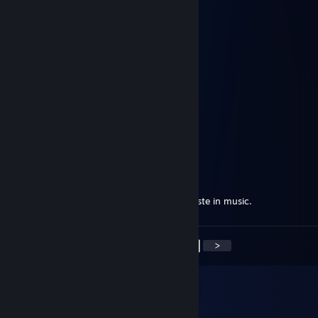
27 mrt 2021 om 18:06
He's kinda good at cs.
myke
23 aug 2020 om 5:41
+rep. Good at Cs. Nice inv too
child claimer
9 okt 2019 om 18:17
VERY EPIC MANS +REP
⚡⚡HyperboreanJihadist ⚡⚡
19 jul 2019 om 15:48
Met this man in New Zealand, had good taste in music.
<
>