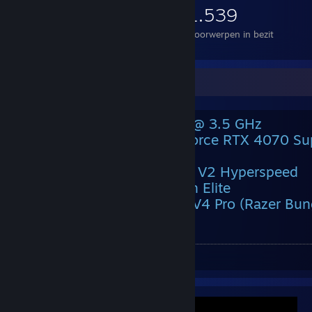
1.539
Voorwerpen in bezit
PC Specifications:
CPU
: Intel i7-14700K CPU @ 3.5 GHz
Graphics Card
: Nvidia GeForce RTX 4070 Su
RAM
: 32GB 6000MHz
Headset
: Razer Blackshark V2 Hyperspeed
Keyboard
: Razer Huntsman Elite
Mouse
: Razer Deathadder V4 Pro (Razer Bu
Cord)
Monitor
: ASUS 25” 280Hz