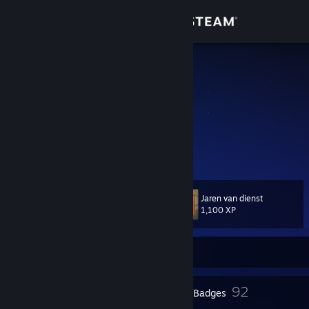
Inloggen
Winkel
💎bsharp
Australia
Community
Over
STEAM_0:1:71284
Ondersteuning
Jaren van dienst
Level
86
1,100 XP
Taal wijzigen
Download de mobiele Steam-app
Momenteel offline
Desktopwebsite weergeven
1
92
Profielprijzen
Badges