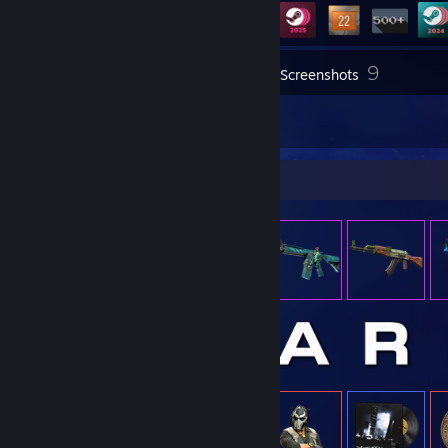
9
Inventaris
Screenshots
1
Beeldmateriaal
Voorwerpshowcase