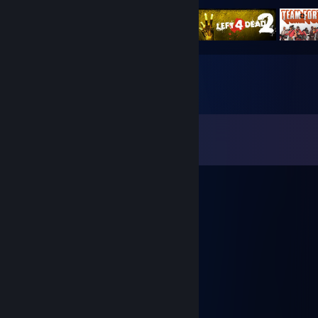
Opmerkingen
Alle
45
reacties weergeven
Zeus
16 jul om 7:19
+rep good player nice skins
Ex
7 jul 2021 om 16:15
𝘎𝘢𝘯𝘨 <3
Ex