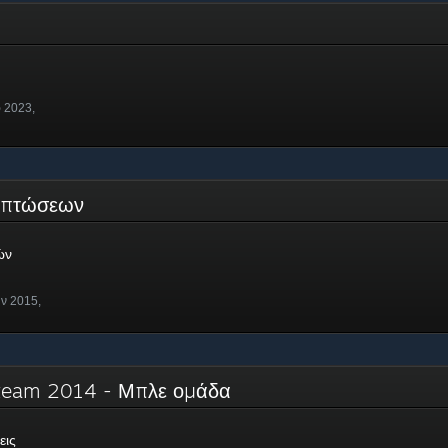
ρ 2023,
εκπτώσεων
ών
υν 2015,
 Steam 2014 - Μπλε ομάδα
εις