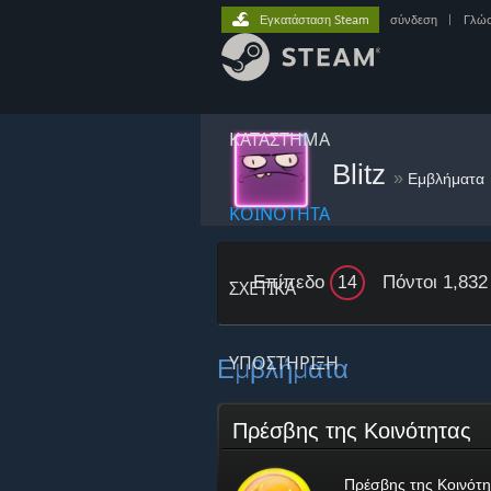
Εγκατάσταση Steam
σύνδεση
|
Γλώ
ΚΑΤΑΣΤΗΜΑ
Blitz
»
Εμβλήματα
ΚΟΙΝΟΤΗΤΑ
Επίπεδο
Πόντοι 1,832
14
ΣΧΕΤΙΚΆ
Εμβλήματα
ΥΠΟΣΤΗΡΙΞΗ
Πρέσβης της Κοινότητας
Πρέσβης της Κοινότη