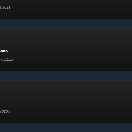
ε 2021,
ν
διών
ν, 12:15
π 2025,