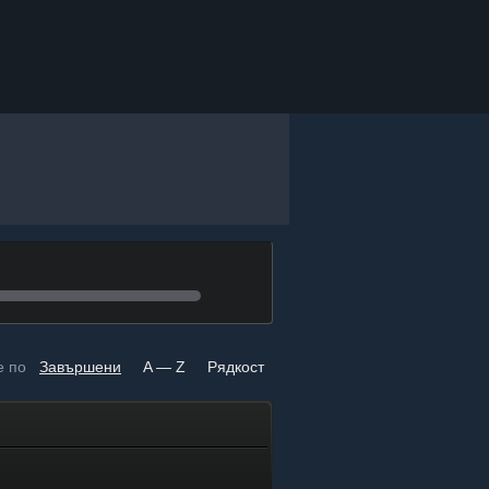
е по
Завършени
A — Z
Рядкост