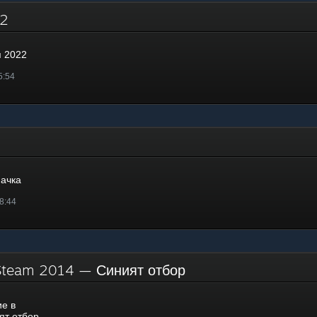
022
я 2022
5:54
а
начка
8:44
 Steam 2014 — Синият отбор
е в
ят отбор