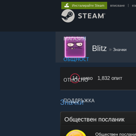
Инсталирайте Steam
вписване
|
ез
МАГАЗИН
Blitz
»
Значки
ОБЩНОСТ
ниво
1,832 опит
14
ОТНОСНО
Значки
ПОДДРЪЖКА
Обществен посланик
Обществен послани