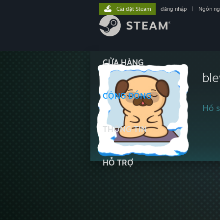
Cài đặt Steam
đăng nhập
|
Ngôn n
CỬA HÀNG
bl
CỘNG ĐỒNG
Hồ s
THÔNG TIN
HỖ TRỢ