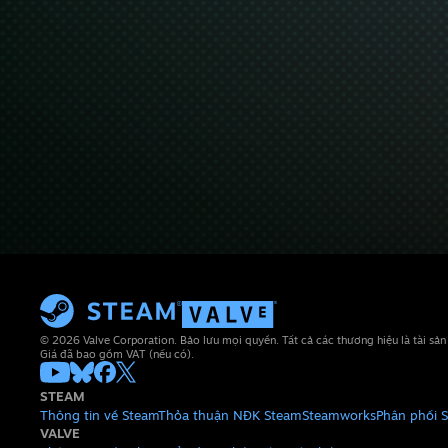
© 2026 Valve Corporation. Bảo lưu mọi quyền. Tất cả các thương hiệu là tài sả
Giá đã bao gồm VAT (nếu có).
STEAM
Thông tin về Steam
Thỏa thuận NĐK Steam
Steamworks
Phân phối 
VALVE