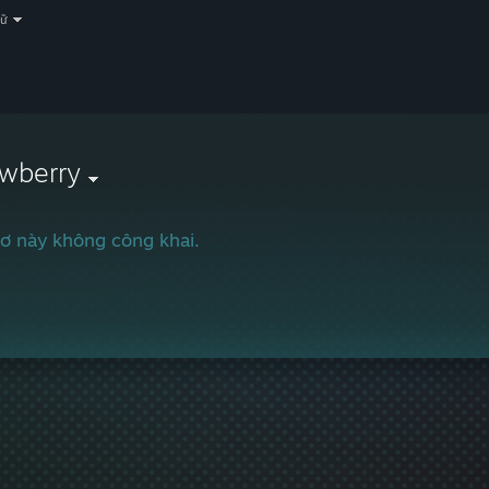
gữ
ewberry
ơ này không công khai.