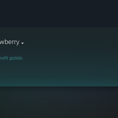
ewberry
ofil gizlidir.