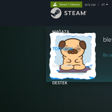
Steam'i Yükleyin
giriş yap
|
dil
MAĞAZA
bl
TOPLULUK
Bu pr
HAKKINDA
DESTEK