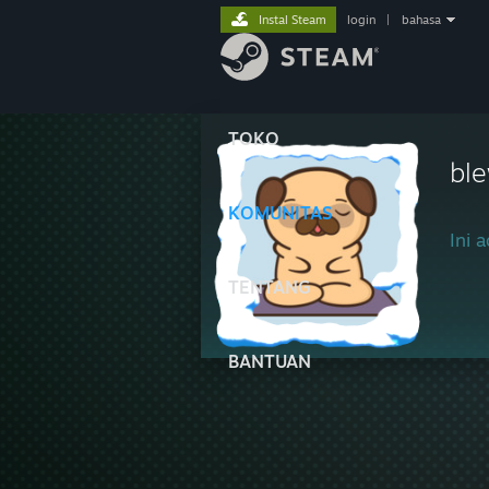
Instal Steam
login
|
bahasa
TOKO
bl
KOMUNITAS
Ini a
TENTANG
BANTUAN