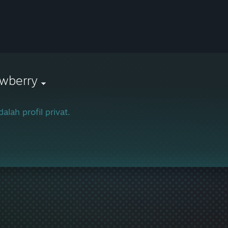
ewberry
dalah profil privat.