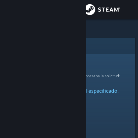
Iniciar sesión
Tienda
Comunidad
Error
Acerca de
Lo sentimos.
Se ha producido un error mientras se procesaba la solicitud:
Soporte
No se ha encontrado el perfil especificado.
Cambiar idioma
Descargar Steam Mobile
Ver versión clásica