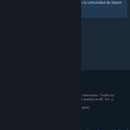
página principal
Aquí tienes un enlace a la
de la comunidad de Steam.
© 2026 Valve Corporation. Todos los derechos reservados. Todas las
marcas registradas pertenecen a sus respectivos dueños en EE. UU. y
otros países.
Todos los precios incluyen IVA (donde sea aplicable).
Aplicaciones móviles
STEAM