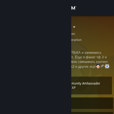
Sign in
Store
БАРАБУЛЬКА
Барабулька барабулькович
Community
Sakhalin, Russian Federation
About
привет всем кто на этом профиле я БАРАБУЛЬКА и занимаюсь
маппингом различных игр на движке source 1. Еще я фанат тф 2 и
портал 2 хл2 и остального от valve. ну и люблю смешивать контент
Support
игр и создавать карты с кашей из файлов тф2 и других игр)
Change language
Community Ambassador
Level
6
200 XP
Get the Steam Mobile App
View desktop website
Currently Offline