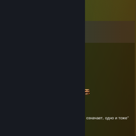
Comments
View all
9
comments
sergei
Jun 12 @ 2:01pm
Самый барабулькнутый пользователь :D
Crank
Jun 4 @ 4:38am
ВЕЛИЧАЙШИЙ ПОЛЬЗОВАТЕЛЬ СТИМА!
Stalonne#SaveTF2
May 29 @ 6:44am
+rep ''Слово Рум, и слово Смерть, для вас означает, одно и тоже"
prolert
May 25 @ 8:23am