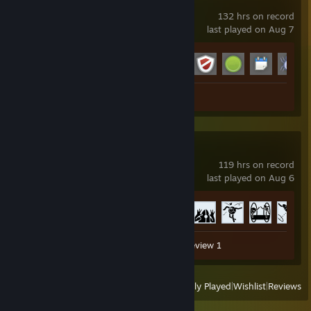
Garry's Mod
132 hrs on record
last played on Aug 7
Achievement Progress
10 of 29
Review 1
Portal 2
119 hrs on record
last played on Aug 6
Achievement Progress
27 of 51
Workshop Submissions 42
Review 1
View
All Recently Played
|
Wishlist
|
Reviews