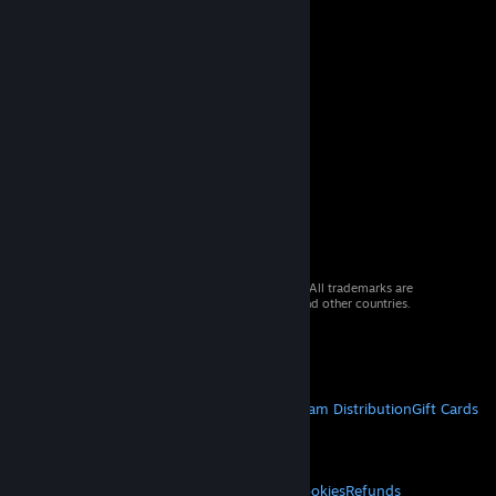
© 2026 Valve Corporation. All rights reserved. All trademarks are
property of their respective owners in the US and other countries.
VAT included in all prices where applicable.
Get Mobile Apps
STEAM
About Steam
Steam SSA
Steamworks
Steam Distribution
Gift Cards
VALVE
About Valve
Jobs
Hardware
Recycling
LEGAL
Privacy
Accessibility
Notices & Policies
Cookies
Refunds
© Valve Corporation. All rights reserved. All