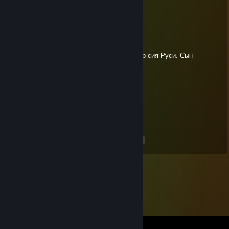
я заспидранил... тим фортресс 2
76561199889810951
Apr 29 @ 9:42pm
Мой повелитель бог Мислостливый и лидер сия Руси. Сын
Афродиты и Зевса короч просто лев +rep
76561199162321451
Apr 3 @ 1:58am
+rep
<
>