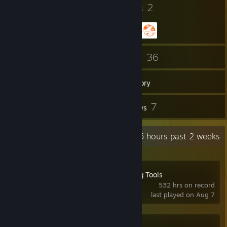
6
2
Badges
Groups
10
36
Friends
Games
Inventory
43
7
Workshop Items
Reviews
Recent Activity
5 hours past 2 weeks
Portal 2 Authoring Tools
532 hrs on record
last played on Aug 7