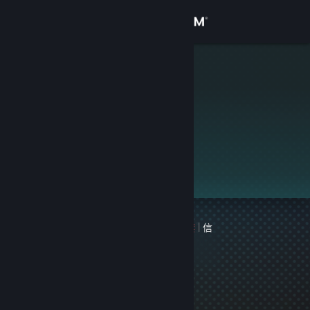
登录
商店
Bingchilling
社区
关于
此个人资料是私密的。
客服
更改语言
1 个记录在案的游戏封禁
|
信
获取 Steam 手机应用
息
上次封禁于 241 天前
查看桌面版网站