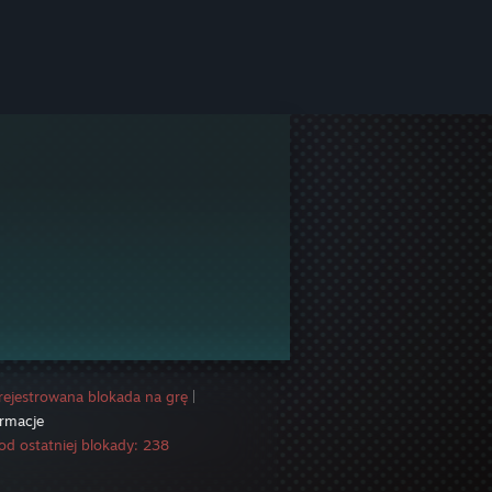
rejestrowana blokada na grę
|
ormacje
od ostatniej blokady: 238