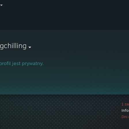
gchilling
profil jest prywatny.
1 za
Inf
Dni 