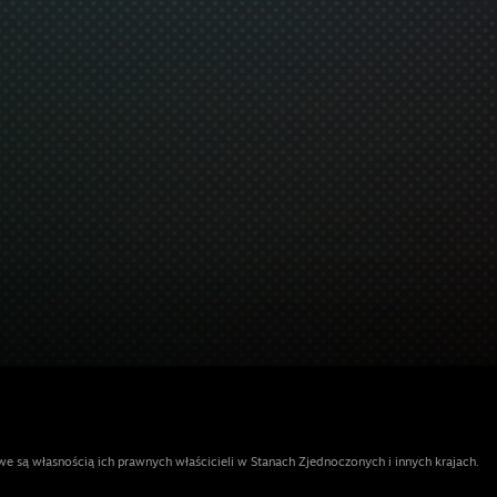
e są własnością ich prawnych właścicieli w Stanach Zjednoczonych i innych krajach.