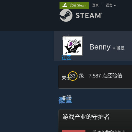
安装 Steam
登录
|
语言
商店
Benny
»
徽章
社区
级
7,587 点经验值
33
关于
客服
徽章
游戏产业的守护者