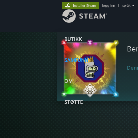
Installer Steam
logg inn
|
språk
BUTIKK
Be
SAMFUNN
Denn
OM
STØTTE