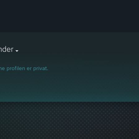
nder
e profilen er privat.