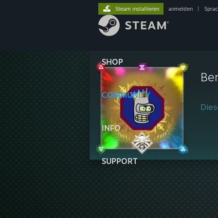
Steam installieren
anmelden
|
Spra
SHOP
Be
COMMUNITY
Diese
INFO
SUPPORT