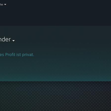
che
nder
s Profil ist privat.