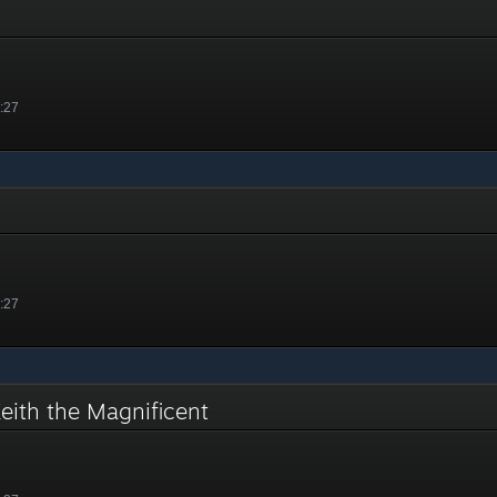
5:27
5:27
 Keith the Magnificent