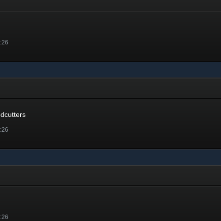
5:26
dcutters
5:26
5:26