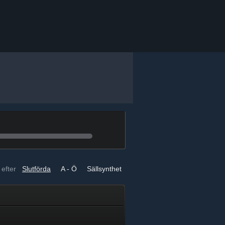
 efter
Slutförda
A - Ö
Sällsynthet