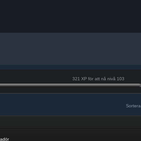
321 XP för att nå nivå 103
Sortera
r
adör