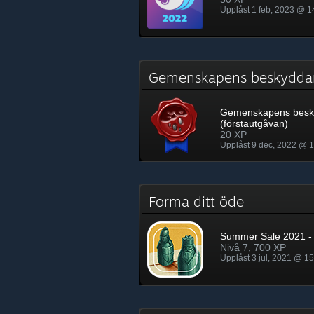
Upplåst 1 feb, 2023 @ 1
Gemenskapens beskyddar
Gemenskapens besk
(förstautgåvan)
20 XP
Upplåst 9 dec, 2022 @ 
Forma ditt öde
Summer Sale 2021 - 
Nivå 7, 700 XP
Upplåst 3 jul, 2021 @ 1