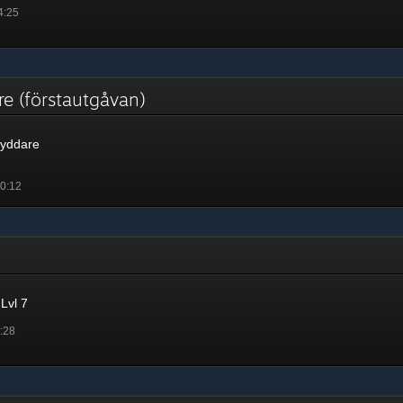
4:25
e (förstautgåvan)
yddare
10:12
Lvl 7
5:28