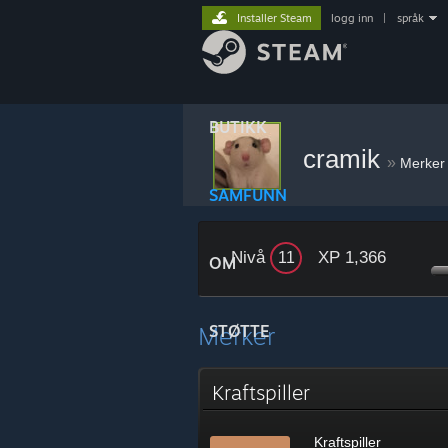
Installer Steam
logg inn
|
språk
BUTIKK
cramik
»
Merker
SAMFUNN
Nivå
XP 1,366
11
OM
Merker
STØTTE
Kraftspiller
Kraftspiller