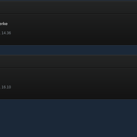
e
erke
. 14.36
. 16.10