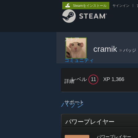
Steamをインストール
サインイン
|
ストア
cramik
»
バッジ
コミュニティ
レベル
XP 1,366
11
詳細
サポート
バッジ
パワープレイヤー
パワープレイヤー