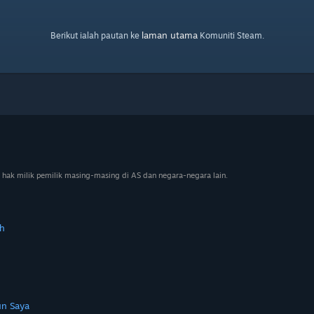
laman utama
Berikut ialah pautan ke
Komuniti Steam.
 hak milik pemilik masing-masing di AS dan negara-negara lain.
h
n Saya