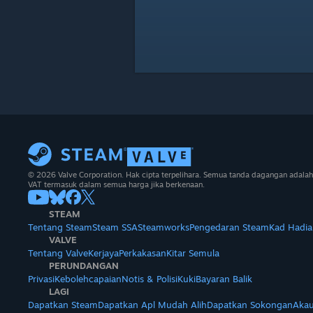
© 2026 Valve Corporation. Hak cipta terpelihara. Semua tanda dagangan adalah
VAT termasuk dalam semua harga jika berkenaan.
STEAM
Tentang Steam
Steam SSA
Steamworks
Pengedaran Steam
Kad Hadia
VALVE
Tentang Valve
Kerjaya
Perkakasan
Kitar Semula
PERUNDANGAN
Privasi
Kebolehcapaian
Notis & Polisi
Kuki
Bayaran Balik
LAGI
Dapatkan Steam
Dapatkan Apl Mudah Alih
Dapatkan Sokongan
Akau