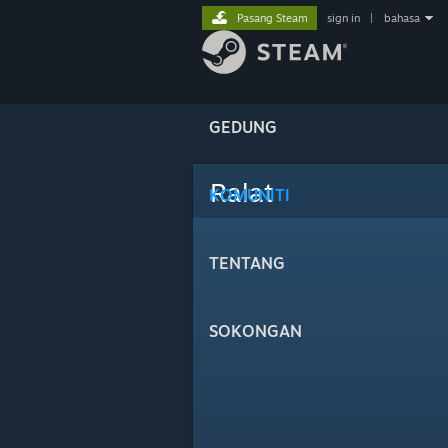
Pasang Steam
sign in
|
bahasa
GEDUNG
Ralat
KOMUNITI
TENTANG
SOKONGAN