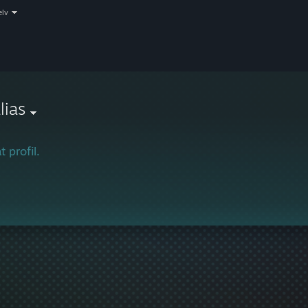
elv
lias
t profil.