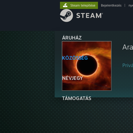
Steam telepítése
Bejelentkezés
|
ny
ÁRUHÁZ
Ara
KÖZÖSSÉG
Privá
NÉVJEGY
TÁMOGATÁS