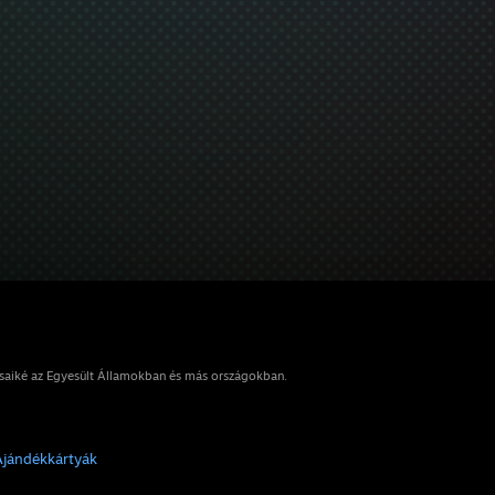
osaiké az Egyesült Államokban és más országokban.
Ajándékkártyák