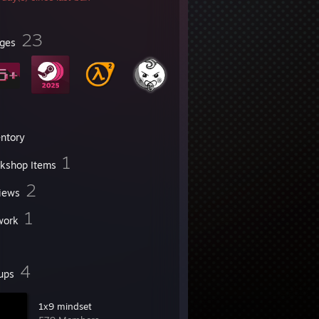
23
ges
entory
1
kshop Items
2
iews
1
work
4
ups
1х9 mindset