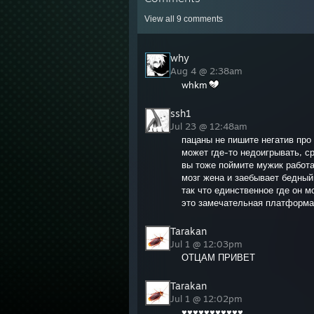
View all
9
comments
why
Aug 4 @ 2:38am
whkm
ssh1
Jul 23 @ 12:48am
пацаны не пишите негатив про
может где-то недоигрывать, ср
вы тоже поймите мужик работа
мозг жена и заебывает бедный
так что единственное где он 
это замечательная платформа 
Tarakan
Jul 1 @ 12:03pm
ОТЦАМ ПРИВЕТ
Tarakan
Jul 1 @ 12:02pm
♥♥♥♥♥♥♥♥♥♥♥