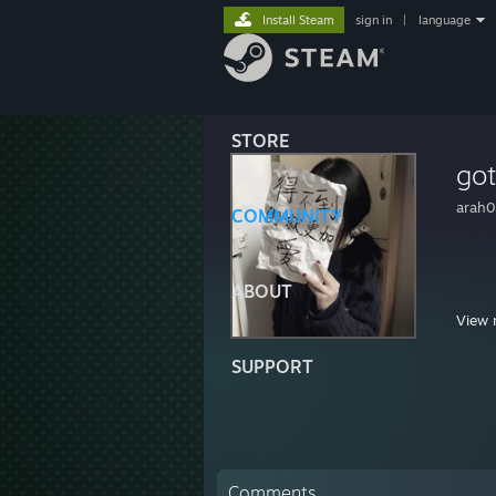
Install Steam
sign in
|
language
STORE
got
arah
COMMUNITY
ABOUT
View 
SUPPORT
Comments