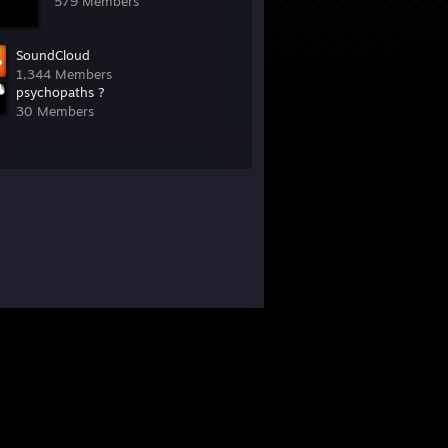
579 Members
SoundCloud
1,344 Members
psychopaths ?
30 Members