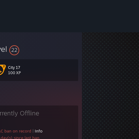
vel
22
City 17
100 XP
rrently Offline
AC ban on record
|
Info
day(s) since last ban