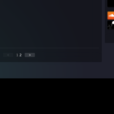
<
1
2
>