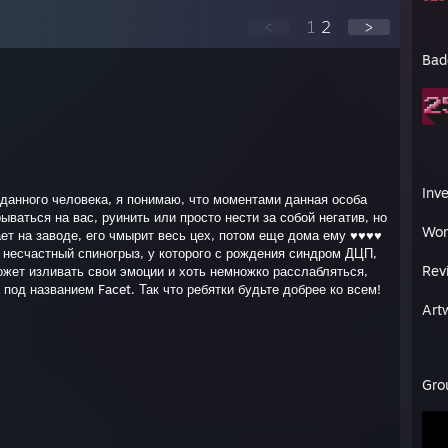
<
1
2
>
Bad
Inv
 данного человека, я понимаю, что моментами данная особа
ываться на вас, руинить или просто нести за собой негатив, но
Wor
ет на заводе, его чмырит весь цех, потом еще дома ему ♥♥♥♥
 несчастный спиногрыз, у которого с рождения синдром ДЦП,
Rev
может изливать свои эмоции и хоть немножко расслабляться,
под названием Facet. Так что ребятки будьте добрее ко всем!
Art
Gro