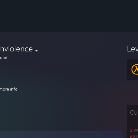
hviolence
Le
0und
more info
Cu
1 V
823 