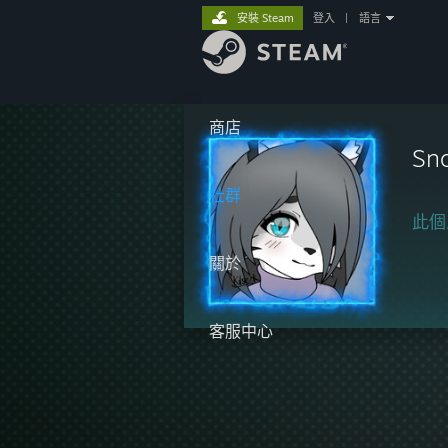
安裝 Steam
登入
|
語言
商店
Sn
社群
此個
關於
客服中心