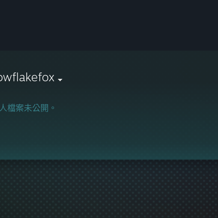
owflakefox
人檔案未公開。