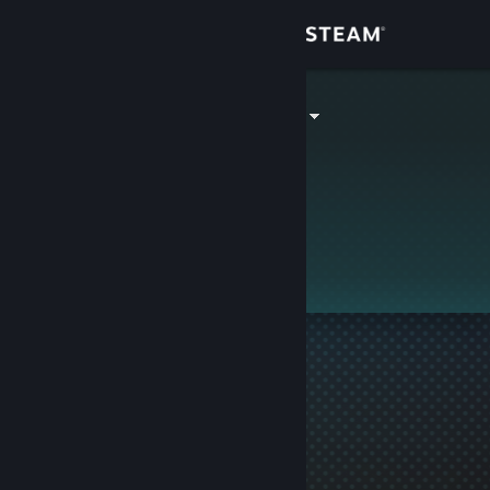
Login
Toko
Snowflakefox
Komunitas
Tentang
Ini adalah profil privat.
Bantuan
Ubah bahasa
Dapatkan Aplikasi Seluler Steam
Lihat situs web desktop