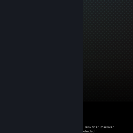
© 2026 Valve Corporation. Tüm hakları saklıdır. Tüm ticari markalar,
ABD ve diğer ülkelerde ilgili sahiplerinin mülkiyetindedir.