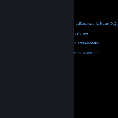
Geçerli yerlerde fiyatlara KDV dâhildir.
Mobil Uygulamaları Edin
STEAM
Steam Hakkında
Steam Abonelik Sözleşmesi
Steamworks
Steam Dağı
VALVE
Valve Hakkında
Kariyer
Donanım
Geri Dönüştürme
YASAL
Gizlilik
Erişilebilirlik
Bildirimler ve Politikalar
Çerezler
İadeler
DAHA FAZLA
Steam'i Yükle
Mobil Uygulamaları Edin
Destek Al
Hesabım
© Valve Corporation. Tüm hakları saklıdır. Tüm ticari