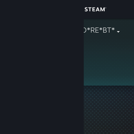
Giriş yap
Mağaza
*IN*PE*RA*TO*RE*BT*
Topluluk
Hakkında
Bu profil gizlidir.
Destek
Dili değiştir
Steam mobil uygulamasını yükle
Masaüstü internet sitesini görüntüle