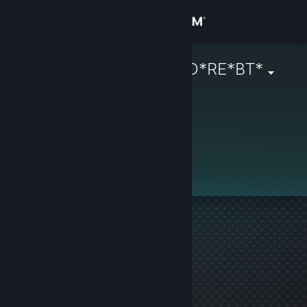
登入
商店
*IN*PE*RA*TO*RE*BT*
社群
關於
此個人檔案未公開。
客服
變更語言
取得 Steam 行動應用程式
檢視電腦版網頁