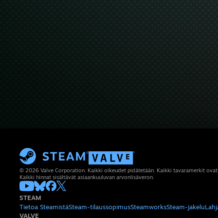
© 2026 Valve Corporation. Kaikki oikeudet pidätetään. Kaikki tavaramerkit ovat
Kaikki hinnat sisältävät asiaankuuluvan arvonlisäveron.
STEAM
Tietoa Steamistä
Steam-tilaussopimus
Steamworks
Steam-jakelu
Lahj
VALVE