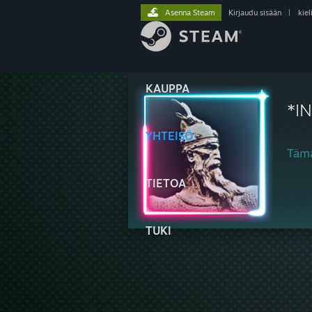
Asenna Steam
Kirjaudu sisään
|
kiel
KAUPPA
*I
YHTEISÖ
Tämä
TIETOA
TUKI