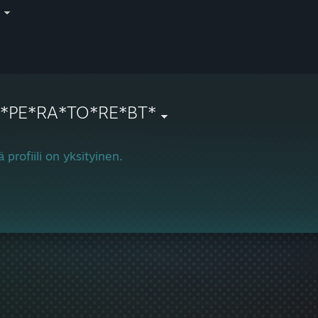
i
N*PE*RA*TO*RE*BT*
 profiili on yksityinen.