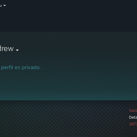
a
drew
 perfil es privado.
Vari
Deta
1875