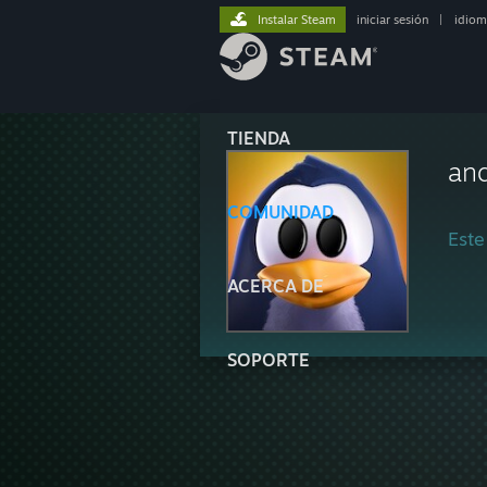
Instalar Steam
iniciar sesión
|
idiom
TIENDA
an
COMUNIDAD
Este
ACERCA DE
SOPORTE