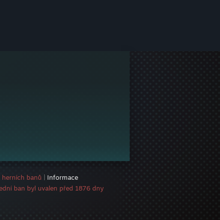
e herních banů
|
Informace
ední ban byl uvalen před 1876 dny