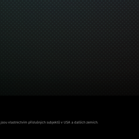
ou vlastnictvím příslušných subjektů v USA a dalších zemích.