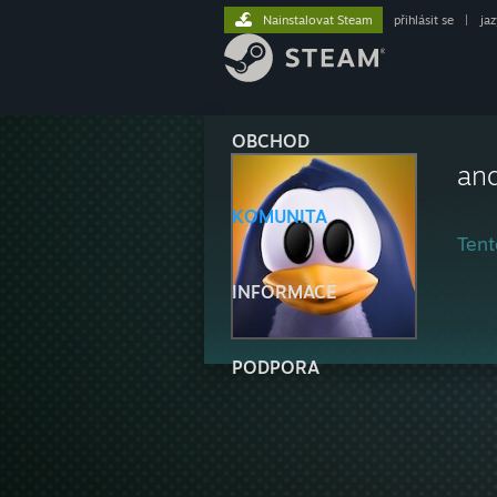
Nainstalovat Steam
přihlásit se
|
ja
OBCHOD
an
KOMUNITA
Tent
INFORMACE
PODPORA