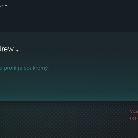
zyk
drew
o profil je soukromý.
Víc
Posl