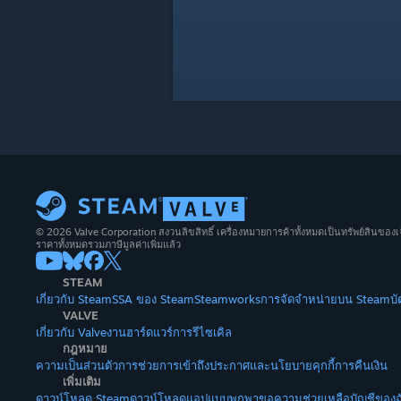
© 2026 Valve Corporation สงวนลิขสิทธิ์ เครื่องหมายการค้าทั้งหมดเป็นทรัพย์สินของเ
ราคาทั้งหมดรวมภาษีมูลค่าเพิ่มแล้ว
STEAM
เกี่ยวกับ Steam
SSA ของ Steam
Steamworks
การจัดจำหน่ายบน Steam
บ
VALVE
เกี่ยวกับ Valve
งาน
ฮาร์ดแวร์
การรีไซเคิล
กฎหมาย
ความเป็นส่วนตัว
การช่วยการเข้าถึง
ประกาศและนโยบาย
คุกกี้
การคืนเงิน
เพิ่มเติม
ดาวน์โหลด Steam
ดาวน์โหลดแอปแบบพกพา
ขอความช่วยเหลือ
บัญชีของฉ