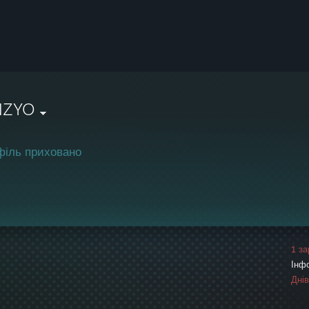
NZYO
філь приховано
1 за
Інф
Дні