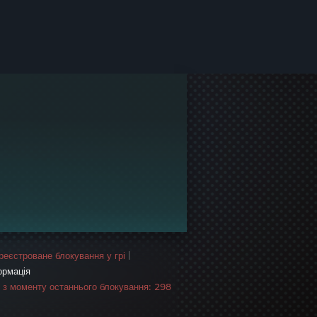
реєстроване блокування у грі
|
ормація
в з моменту останнього блокування: 298