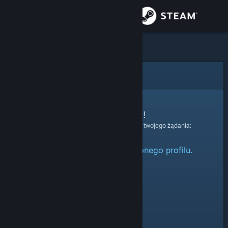
Zaloguj się
Sklep
Społeczność
Błąd
Informacje
Przepraszamy!
Wystąpił błąd podczas przetwarzania twojego żądania:
Wsparcie
Nie można odnaleźć określonego profilu.
Zmień język
Pobierz aplikację mobilną Steam
Wersja przeglądarkowa