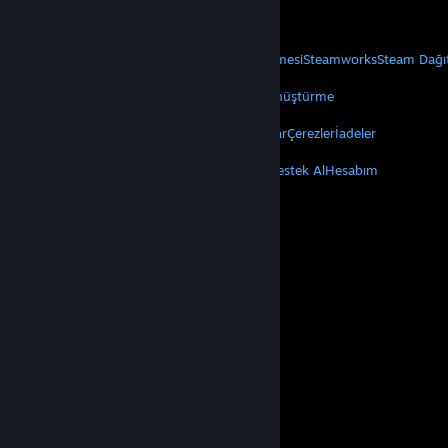
Mobil Uygulamaları Edin
STEAM
Steam Hakkında
Steam Abonelik Sözleşmesi
Steamworks
Steam Dağı
VALVE
Valve Hakkında
Kariyer
Donanım
Geri Dönüştürme
YASAL
Gizlilik
Erişilebilirlik
Bildirimler ve Politikalar
Çerezler
İadeler
DAHA FAZLA
Steam'i Yükle
Mobil Uygulamaları Edin
Destek Al
Hesabım
© Valve Corporation. Tüm hakları saklıdır. Tüm ticari
markalar, ABD ve diğer ülkelerde ilgili sahiplerinin
mülkiyetindedir.
Gizlilik Politikası
|
Yasal Bilgi
|