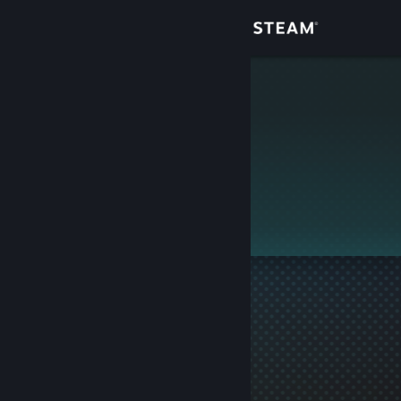
Giriş yap
Mağaza
agow
Topluluk
Hakkında
Bu profil gizlidir.
Destek
Dili değiştir
Steam mobil uygulamasını yükle
Masaüstü internet sitesini görüntüle