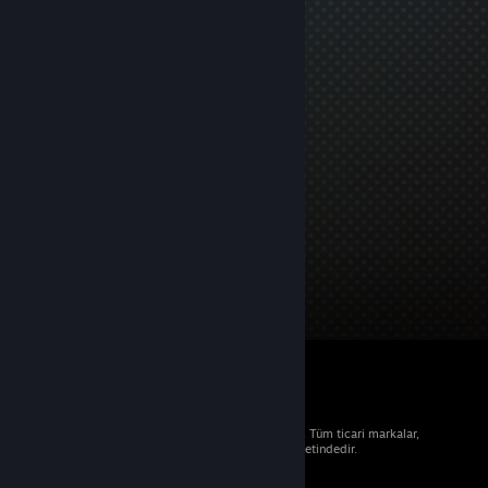
© 2026 Valve Corporation. Tüm hakları saklıdır. Tüm ticari markalar,
ABD ve diğer ülkelerde ilgili sahiplerinin mülkiyetindedir.
Geçerli yerlerde fiyatlara KDV dâhildir.