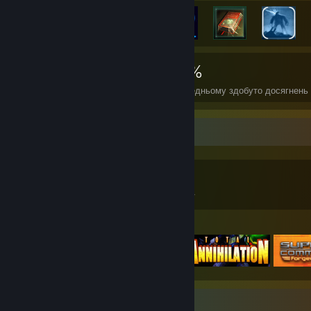
5 081
10
27%
Досягнення
Ігор на 100%
У середньому здобуто досягнень
Колекціонер ігор
2 192
1 552
4
Ігри
Зав. вміст
Рецензії
Відібрані ігри
Вітрина знімків екрана