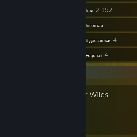
78
2 192
Групи
Ігри
Інвентар
282
4
Знімки екрана
Відеозаписи
1
4
Предмети майстерні
Рецензії
Улюблена гра
Outer Wilds
49
31
Годин проведено
Досягнень