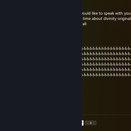
Rahotekh
16 груд. 2020 о 22:36
i gonna send you invite friend afromana i would like to speak with you
for something i have been looking for long time about divinity original s
take a few moment i hope i dont bother at all
gods plan
12 лип. 2020 о 2:37
♿♿♿♿♿♿♿♿♿♿♿♿♿♿♿♿♿♿♿♿♿♿♿♿♿♿♿♿♿♿♿♿♿♿♿♿♿♿♿♿♿♿♿
♿♿♿♿♿♿♿♿♿♿♿♿♿♿♿♿♿♿♿♿♿♿♿♿♿♿♿♿♿♿♿♿♿♿♿♿♿♿♿♿♿♿♿
♿♿♿♿♿♿♿♿♿♿♿♿♿♿♿♿♿♿♿♿♿♿♿♿♿♿♿♿♿♿♿♿♿♿♿♿♿♿♿♿♿♿♿
♿♿♿♿♿♿♿♿♿♿♿♿♿♿♿♿♿♿♿♿♿♿♿♿♿♿♿♿♿♿♿♿♿♿♿♿♿♿♿♿♿♿♿
♿♿♿♿♿♿♿♿♿♿♿♿♿♿♿♿♿♿♿♿♿♿♿♿♿♿♿♿♿♿♿♿♿♿♿♿♿♿♿♿♿♿♿
♿♿♿♿♿♿♿♿♿♿♿♿♿♿♿♿♿♿♿♿♿♿♿♿♿♿♿♿♿♿♿♿♿♿♿♿♿♿♿♿♿♿♿
♿♿♿♿♿♿♿♿♿♿♿♿♿♿♿♿♿♿♿♿♿♿♿♿
jonoPorter
21 черв. 2020 о 12:18
Will he finally be my friend again? t. jono
<
>