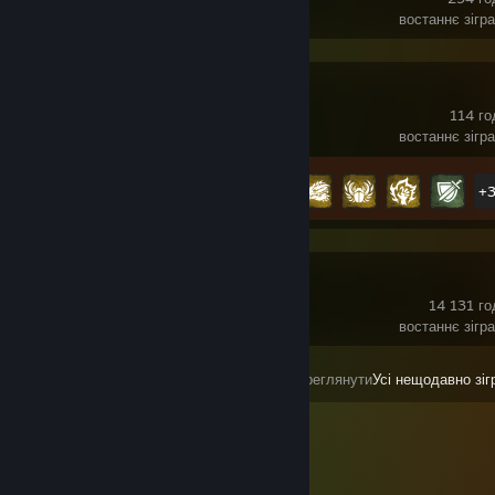
востаннє зігра
Soulmask
114 го
востаннє зігра
Здобуття досягнень
36 з 120
+
SteamVR
14 131 го
востаннє зігра
Переглянути
Усі нещодавно зіг