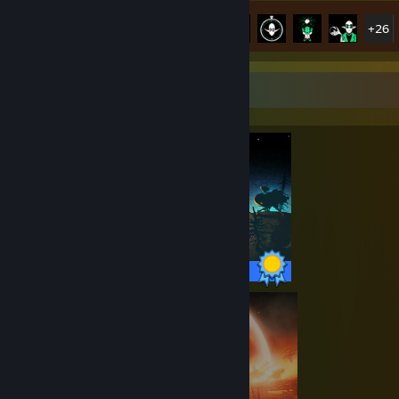
Здобуття досягнень
31 з 31
+26
Вітрина перфекціоніста
31 / 31 досягнень