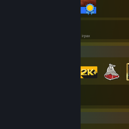
68 / 68 досягнень
10
257
Ідеальні ігри
Досягнення в ідеальних іграх
Колекціонер значків
89
544
Усі здобуті значки
Карток зібрано
Вітрина найрідкісніших досягнень