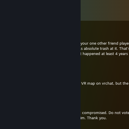
Коментарі
Переглянути всі коментарі (
62
)
RocketRacer
21 груд. 2022 о 8:40
I randomly remembered how me, you and your one other friend play
Legends when it was first released and I was absolute trash at it. That's 
the message, a blast from the past cus that happened at least 4 years
now
NitraFox
11 січ. 2022 о 16:55
Hi, I got an error message in your Stargate VR map on vrchat, but the
link is invalid
Aibo8752
14 квіт. 2021 о 21:15
Our common friend angus had his account compromised. Do not vote 
go team its a phising scam. Please report him. Thank you.