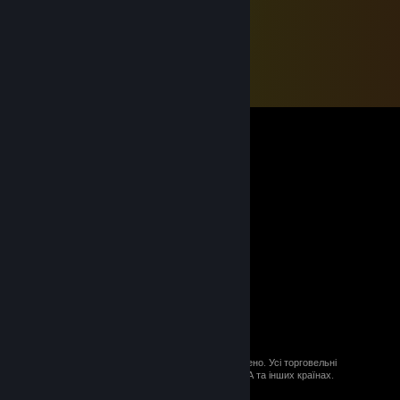
© 2026 Valve Corporation. Усі права застережено. Усі торговельні
марки є власністю відповідних власників у США та інших країнах.
ПДВ включено в ціну (якщо застосовно).