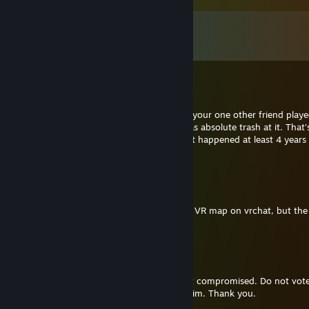
ความเห็น
ดูทั้งหมด
62
ความเห็น
RocketRacer
21 ธ.ค. 2022 @ 8: 40am
I randomly remembered how me, you and your one other friend play
Legends when it was first released and I was absolute trash at it. That's 
the message, a blast from the past cus that happened at least 4 years
now
NitraFox
11 ม.ค. 2022 @ 4: 55pm
Hi, I got an error message in your Stargate VR map on vrchat, but the
link is invalid
Aibo8752
14 เม.ย. 2021 @ 9: 15pm
Our common friend angus had his account compromised. Do not vote 
go team its a phising scam. Please report him. Thank you.