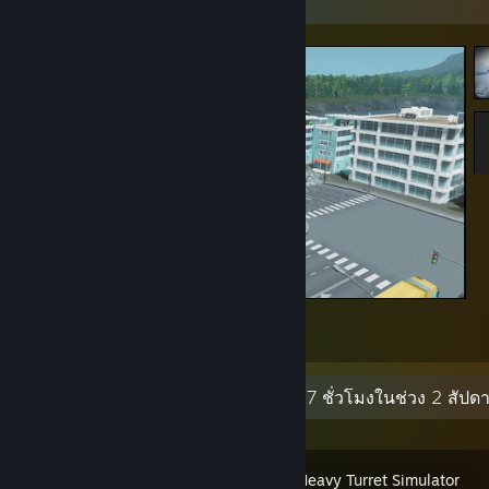
กล่องแสดงผลงานภาพหน้าจอ
aaaaaaaaaAAAAAAAAAAAA
4
2
กิจกรรมล่าสุด
138.7 ชั่วโมงในช่วง 2 สัปดา
IRON NEST: Heavy Turret Simulator