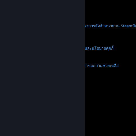
ราคาทั้งหมดรวมภาษีมูลค่าเพิ่มแล้ว
ดาวน์โหลดแอปแบบพกพา
STEAM
เกี่ยวกับ Steam
SSA ของ Steam
Steamworks
การจัดจำหน่ายบน Steam
บ
VALVE
เกี่ยวกับ Valve
งาน
ฮาร์ดแวร์
การรีไซเคิล
กฎหมาย
ความเป็นส่วนตัว
การช่วยการเข้าถึง
ประกาศและนโยบาย
คุกกี้
การคืนเงิน
เพิ่มเติม
ดาวน์โหลด Steam
ดาวน์โหลดแอปแบบพกพา
ขอความช่วยเหลือ
บัญชีของฉัน