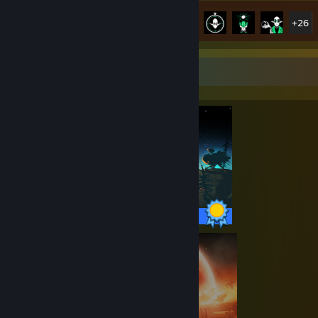
Prestationsförlopp
31 av 31
+26
Perfektionistmonter
31 / 31 prestationer