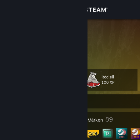
Logga in
Butik
Afromana
Norway
Gemenskap
Om
Röd sill
Nivå
Support
104
100 XP
Byt språk
För närvarande Offline
Skaffa Steams mobilapp
1
89
Profilutmärkelser
Märken
Se skrivbordswebbplats