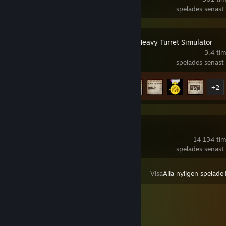
spelades senast
IRON NEST: Heavy Turret Simulator
3,4 tim
spelades senast
Prestationsförlopp
7 av 33
+2
SteamVR
14 134 tim
spelades senast
Visa
Alla nyligen spelade
|