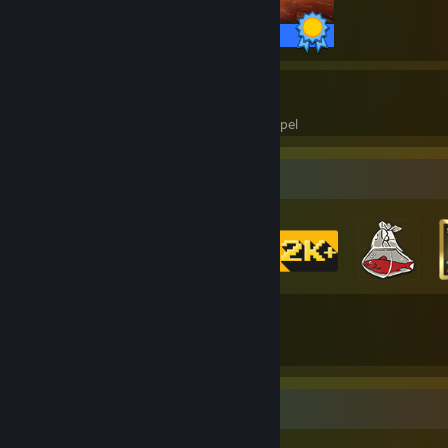
68 / 68 prestationer
10
257
Perfekta spel
Prestationer i perfekta spel
Märkessamlare
89
544
Antal uppnådda märken
Spelkort
Mest sällsynt prestation-monter