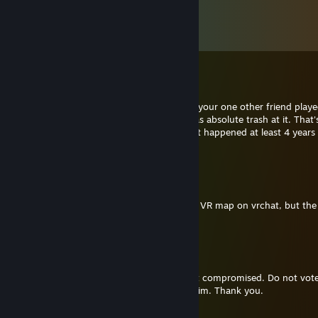
Kommentarer
Visa alla
62
kommentarer
RocketRacer
21 dec, 2022 @ 8:40
I randomly remembered how me, you and your one other friend play
Legends when it was first released and I was absolute trash at it. That's 
the message, a blast from the past cus that happened at least 4 years
now
NitraFox
11 jan, 2022 @ 16:55
Hi, I got an error message in your Stargate VR map on vrchat, but the
link is invalid
Aibo8752
14 apr, 2021 @ 21:15
Our common friend angus had his account compromised. Do not vote 
go team its a phising scam. Please report him. Thank you.