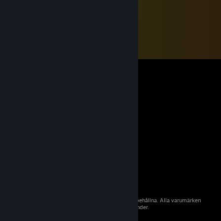
© 2026 Valve Corporation. Alla rättigheter förbehållna. Alla varumärken
tillhör sina respektive ägare i USA och andra länder.
Moms ingår i alla priser där det är tillämpligt.