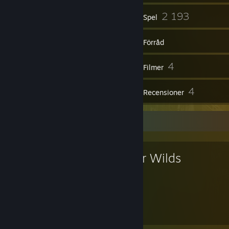
78
2 193
Grupper
Spel
Förråd
282
4
Skärmbilder
Filmer
1
4
Workshop-artiklar
Recensioner
Favoritspel
Outer Wilds
49
31
Timmar spelade
Prestationer