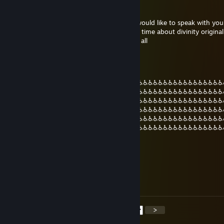
Rahotekh
16 dec, 2020 @ 22:36
i gonna send you invite friend afromana i would like to speak with you
for something i have been looking for long time about divinity original s
take a few moment i hope i dont bother at all
gods plan
12 jul, 2020 @ 2:37
♿♿♿♿♿♿♿♿♿♿♿♿♿♿♿♿♿♿♿♿♿♿♿♿♿♿♿♿♿♿♿♿♿♿♿♿♿♿♿♿♿♿♿
♿♿♿♿♿♿♿♿♿♿♿♿♿♿♿♿♿♿♿♿♿♿♿♿♿♿♿♿♿♿♿♿♿♿♿♿♿♿♿♿♿♿♿
♿♿♿♿♿♿♿♿♿♿♿♿♿♿♿♿♿♿♿♿♿♿♿♿♿♿♿♿♿♿♿♿♿♿♿♿♿♿♿♿♿♿♿
♿♿♿♿♿♿♿♿♿♿♿♿♿♿♿♿♿♿♿♿♿♿♿♿♿♿♿♿♿♿♿♿♿♿♿♿♿♿♿♿♿♿♿
♿♿♿♿♿♿♿♿♿♿♿♿♿♿♿♿♿♿♿♿♿♿♿♿♿♿♿♿♿♿♿♿♿♿♿♿♿♿♿♿♿♿♿
♿♿♿♿♿♿♿♿♿♿♿♿♿♿♿♿♿♿♿♿♿♿♿♿♿♿♿♿♿♿♿♿♿♿♿♿♿♿♿♿♿♿♿
♿♿♿♿♿♿♿♿♿♿♿♿♿♿♿♿♿♿♿♿♿♿♿♿
jonoPorter
21 jun, 2020 @ 12:18
Will he finally be my friend again? t. jono
<
>