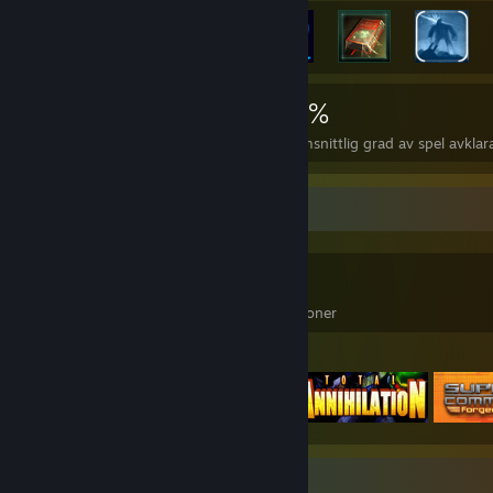
5 088
10
27 %
Prestationer
Perfekta spel
Genomsnittlig grad av spel avklar
Spelsamlare
2 193
1 552
4
Ägda spel
Ägda DLC
Recensioner
Spel i fokus
Skärmbildsmonter