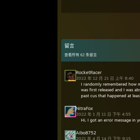
留言
查看所有
62
条留言
RocketRacer
2022 年 12 月 21 日 上午 8:40
I randomly remembered how me
was first released and I was abs
past cus that happened at lea
NitraFox
2022 年 1 月 11 日 下午 4:55
Hi, I got an error message in y
Aibo8752
2021 年 4 月 14 日 下午 9:15