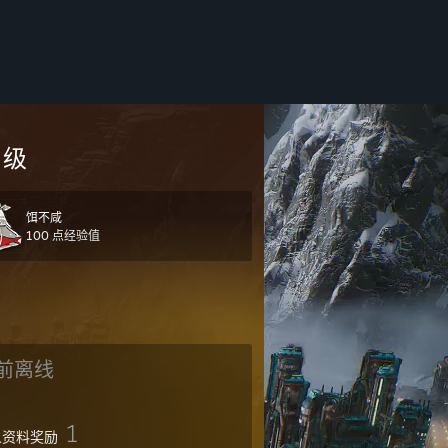
级
饵不咸
100 点经验值
前离线
1
人资料奖励