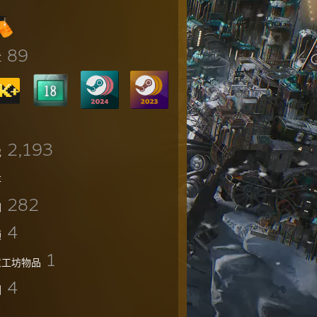
89
章
2,193
戏
存
282
图
4
频
1
意工坊物品
4
测