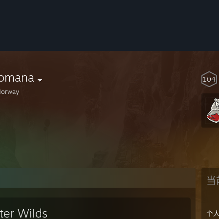
romana
104
orway
当
ter Wilds
个