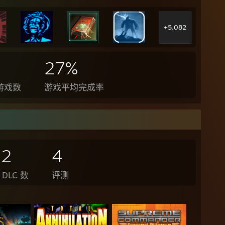
+5,082
27%
游戏数
游戏平均完成率
52
4
DLC 数
评测