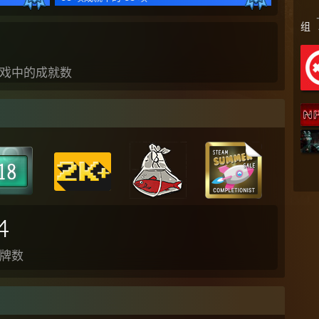
组
戏中的成就数
4
牌数