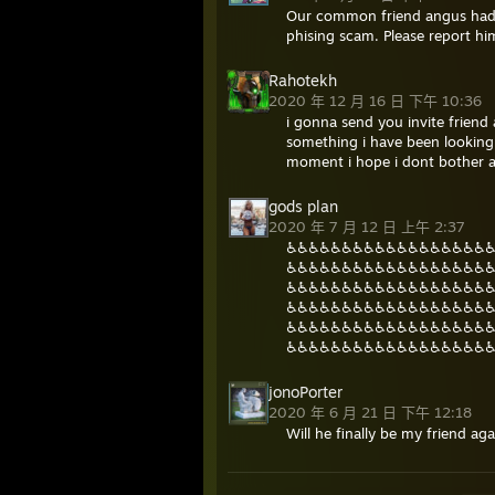
Our common friend angus had h
phising scam. Please report h
Rahotekh
2020 年 12 月 16 日 下午 10:36
i gonna send you invite friend 
something i have been looking f
moment i hope i dont bother at
gods plan
2020 年 7 月 12 日 上午 2:37
♿♿♿♿♿♿♿♿♿♿♿♿♿♿♿♿♿♿
♿♿♿♿♿♿♿♿♿♿♿♿♿♿♿♿♿♿
♿♿♿♿♿♿♿♿♿♿♿♿♿♿♿♿♿♿
♿♿♿♿♿♿♿♿♿♿♿♿♿♿♿♿♿♿
♿♿♿♿♿♿♿♿♿♿♿♿♿♿♿♿♿♿
♿♿♿♿♿♿♿♿♿♿♿♿♿♿♿♿♿♿
jonoPorter
2020 年 6 月 21 日 下午 12:18
Will he finally be my friend aga