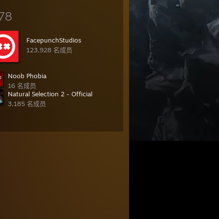
78
FacepunchStudios
123,928 名成员
Noob Phobia
16 名成员
Natural Selection 2 - Official
3,185 名成员