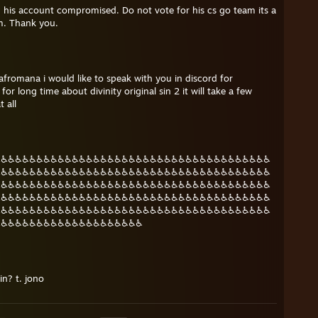
is account compromised. Do not vote for his cs go team its a
im. Thank you.
afromana i would like to speak with you in discord for
or long time about divinity original sin 2 it will take a few
 all
♿♿♿♿♿♿♿♿♿♿♿♿♿♿♿♿♿♿♿♿♿♿♿♿♿♿♿♿♿♿♿♿♿♿♿♿♿♿♿
♿♿♿♿♿♿♿♿♿♿♿♿♿♿♿♿♿♿♿♿♿♿♿♿♿♿♿♿♿♿♿♿♿♿♿♿♿♿♿
♿♿♿♿♿♿♿♿♿♿♿♿♿♿♿♿♿♿♿♿♿♿♿♿♿♿♿♿♿♿♿♿♿♿♿♿♿♿♿
♿♿♿♿♿♿♿♿♿♿♿♿♿♿♿♿♿♿♿♿♿♿♿♿♿♿♿♿♿♿♿♿♿♿♿♿♿♿♿
♿♿♿♿♿♿♿♿♿♿♿♿♿♿♿♿♿♿♿♿♿♿♿♿♿♿♿♿♿♿♿♿♿♿♿♿♿♿♿
♿♿♿♿♿♿♿♿♿♿♿♿♿♿♿♿♿♿♿♿♿
in? t. jono