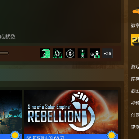
徽
成就数
+26
游
库
截
视
创
评
68 项成就中的 68 项