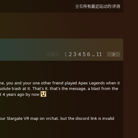
|
查看
所有最近玩过的
评测
<
1
2
3
4
5
6
...
11
>
, you and your one other friend played Apex Legends when it
olute trash at it. That's it, that's the message, a blast from the
st 4 years ago by now
our Stargate VR map on vrchat, but the discord link is invalid