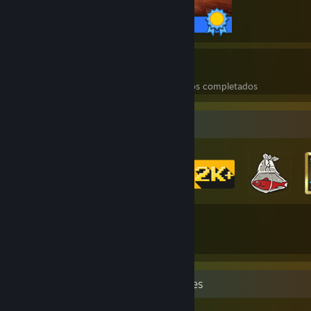
68 / 68 logros
10
257
Juegos completados
Logros en juegos completados
Colección de insignias
89
544
Total de insignias obtenidas
Tarjetas
Expositor de logros más infrecuentes