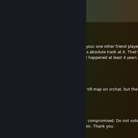
Comentarios
Ver los
62
comentarios
RocketRacer
21 DIC 2022 a las 8:40 a. m.
I randomly remembered how me, you and your one other friend play
Legends when it was first released and I was absolute trash at it. That's 
the message, a blast from the past cus that happened at least 4 years
now
NitraFox
11 ENE 2022 a las 4:55 p. m.
Hi, I got an error message in your Stargate VR map on vrchat, but the
link is invalid
Aibo8752
14 ABR 2021 a las 9:15 p. m.
Our common friend angus had his account compromised. Do not vote 
go team its a phising scam. Please report him. Thank you.