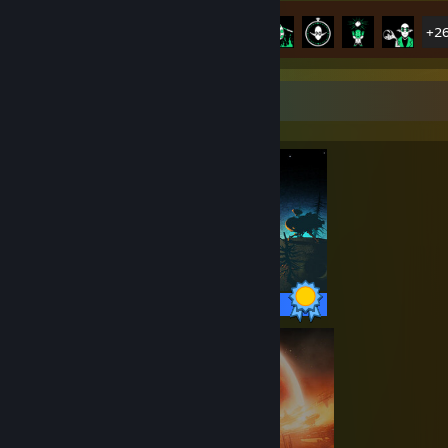
Avance en los logros
31 de 31
+2
Expositor de completista
31 / 31 logros