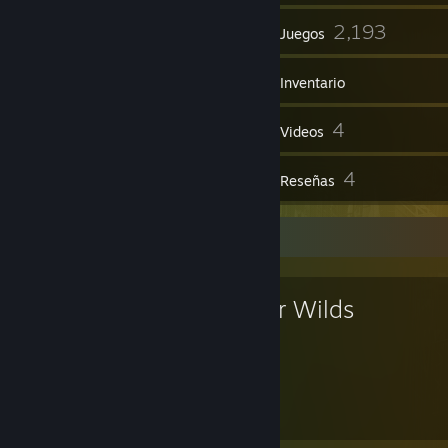
78
2,193
Grupos
Juegos
Inventario
282
4
Capturas
Videos
1
4
Artículos de Workshop
Reseñas
Juego favorito
Outer Wilds
49
31
Horas jugadas
Logros