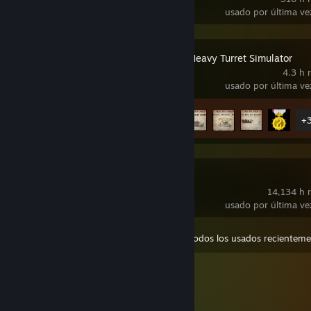
usado por última ve
IRON NEST: Heavy Turret Simulator
4.3 h 
usado por última ve
Avance en los logros
8 de 33
+
SteamVR
14,134 h r
usado por última ve
Ver
Todos los usados recienteme