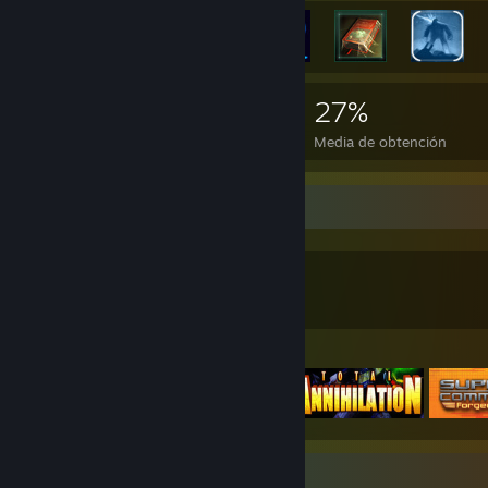
5,089
10
27%
Logros
Juegos completados
Media de obtención
Colección de juegos
2,193
1,552
4
Juegos
DLC
Reseñas
Juegos destacados
Expositor de capturas