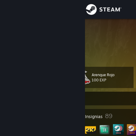
Iniciar sesión
Tienda
Afromana
Norway
Comunidad
Acerca de
Arenque Rojo
Nivel
Soporte
104
100 EXP
Cambiar idioma
Sin conexión
Obtener la aplicación de Steam Mobile
1
89
Premios del perfil
Insignias
Ver versión clásica