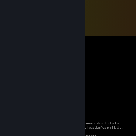
© 2026 Valve Corporation. Todos los derechos reservados. Todas las
marcas registradas son propiedad de sus respectivos dueños en EE. UU.
y otros países.