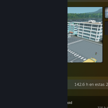
aaaaaaaaaAAAAAAAAAAAA
4
2
Actividad reciente
142.6 h en estas 
Project Zomboid
316 h r