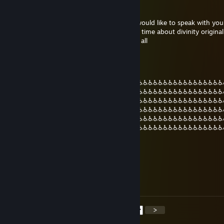
Rahotekh
16 DIC 2020 a las 10:36 p. m.
i gonna send you invite friend afromana i would like to speak with you
for something i have been looking for long time about divinity original s
take a few moment i hope i dont bother at all
gods plan
12 JUL 2020 a las 2:37 a. m.
♿♿♿♿♿♿♿♿♿♿♿♿♿♿♿♿♿♿♿♿♿♿♿♿♿♿♿♿♿♿♿♿♿♿♿♿♿♿♿♿♿♿♿
♿♿♿♿♿♿♿♿♿♿♿♿♿♿♿♿♿♿♿♿♿♿♿♿♿♿♿♿♿♿♿♿♿♿♿♿♿♿♿♿♿♿♿
♿♿♿♿♿♿♿♿♿♿♿♿♿♿♿♿♿♿♿♿♿♿♿♿♿♿♿♿♿♿♿♿♿♿♿♿♿♿♿♿♿♿♿
♿♿♿♿♿♿♿♿♿♿♿♿♿♿♿♿♿♿♿♿♿♿♿♿♿♿♿♿♿♿♿♿♿♿♿♿♿♿♿♿♿♿♿
♿♿♿♿♿♿♿♿♿♿♿♿♿♿♿♿♿♿♿♿♿♿♿♿♿♿♿♿♿♿♿♿♿♿♿♿♿♿♿♿♿♿♿
♿♿♿♿♿♿♿♿♿♿♿♿♿♿♿♿♿♿♿♿♿♿♿♿♿♿♿♿♿♿♿♿♿♿♿♿♿♿♿♿♿♿♿
♿♿♿♿♿♿♿♿♿♿♿♿♿♿♿♿♿♿♿♿♿♿♿♿
jonoPorter
21 JUN 2020 a las 12:18 p. m.
Will he finally be my friend again? t. jono
<
>