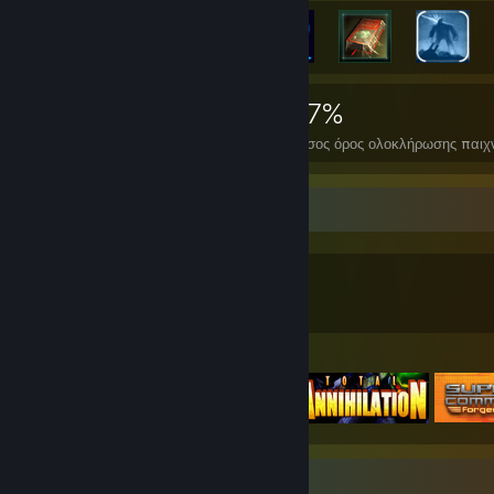
5.087
10
27%
Επιτεύγματα
Τέλεια παιχνίδια
Μέσος όρος ολοκλήρωσης παιχ
Συλλέκτης παιχνιδιών
2.193
1.552
4
Παιχνίδια
DLC
Κριτικές
Επιλεγμένα παιχνίδια
Προθήκη στιγμιοτύπων