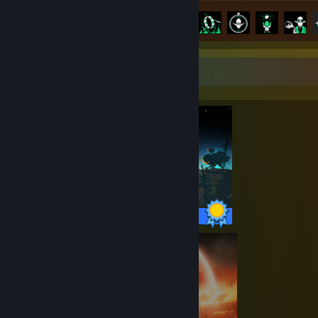
Πρόοδος επιτευγμάτων
31 από 31
Προθήκη Τελειομανή
31 / 31 επιτεύγματα