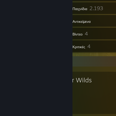
78
2.193
Ομάδες
Παιχνίδια
Αντικείμενα
282
4
Στιγμιότυπα
Βίντεο
1
4
Αντικείμενα εργαστηρίου
Κριτικές
Αγαπημένο παιχνίδι
Outer Wilds
49
31
Ώρες παιχνιδιού
Επιτεύγματα