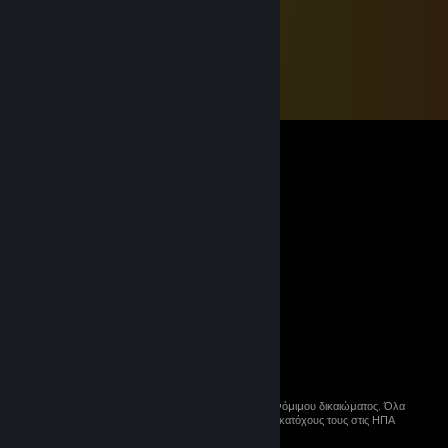
© 2026 Valve Corporation. Με επιφύλαξη κάθε νόμιμου δικαιώματος. Όλα
τα εμπορικά σήματα ανήκουν στους αντίστοιχους κατόχους τους στις ΗΠΑ
και σε άλλες χώρες.