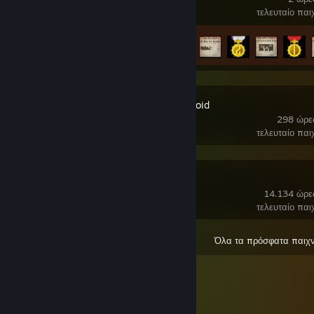
τελευταίο παι
Πρόοδος επιτευγμάτων
6 από 33
Project Zomboid
298 ώρε
τελευταίο παι
SteamVR
14.134 ώρε
τελευταίο παι
Όλα τα πρόσφατα παιχν