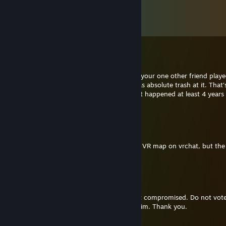
Σχόλια
Όλα τα σχόλια (
62
)
RocketRacer
21 Δεκ 2022, 8:40
I randomly remembered how me, you and your one other friend play
Legends when it was first released and I was absolute trash at it. That's 
the message, a blast from the past cus that happened at least 4 years
now
NitraFox
11 Ιαν 2022, 16:55
Hi, I got an error message in your Stargate VR map on vrchat, but the
link is invalid
Aibo8752
14 Απρ 2021, 21:15
Our common friend angus had his account compromised. Do not vote 
go team its a phising scam. Please report him. Thank you.