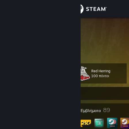
Σύνδεση
Κατάστημα
Afromana
Norway
Κοινότητα
Σχετικά
Red Herring
Επίπεδο
Υποστήριξη
104
100 πόντοι
Αλλαγή γλώσσας
Εκτός σύνδεσης
Αποκτήστε την εφαρμογή Steam για κινητές συσκευές
1
89
Βραβεία προφίλ
Εμβλήματα
Προβολή ιστοσελίδας για υπολογιστές