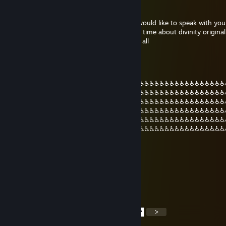
Rahotekh
16 Δεκ 2020, 22:36
i gonna send you invite friend afromana i would like to speak with you
for something i have been looking for long time about divinity original s
take a few moment i hope i dont bother at all
gods plan
12 Ιουλ 2020, 2:37
♿♿♿♿♿♿♿♿♿♿♿♿♿♿♿♿♿♿♿♿♿♿♿♿♿♿♿♿♿♿♿♿♿♿♿♿♿♿♿♿♿♿♿
♿♿♿♿♿♿♿♿♿♿♿♿♿♿♿♿♿♿♿♿♿♿♿♿♿♿♿♿♿♿♿♿♿♿♿♿♿♿♿♿♿♿♿
♿♿♿♿♿♿♿♿♿♿♿♿♿♿♿♿♿♿♿♿♿♿♿♿♿♿♿♿♿♿♿♿♿♿♿♿♿♿♿♿♿♿♿
♿♿♿♿♿♿♿♿♿♿♿♿♿♿♿♿♿♿♿♿♿♿♿♿♿♿♿♿♿♿♿♿♿♿♿♿♿♿♿♿♿♿♿
♿♿♿♿♿♿♿♿♿♿♿♿♿♿♿♿♿♿♿♿♿♿♿♿♿♿♿♿♿♿♿♿♿♿♿♿♿♿♿♿♿♿♿
♿♿♿♿♿♿♿♿♿♿♿♿♿♿♿♿♿♿♿♿♿♿♿♿♿♿♿♿♿♿♿♿♿♿♿♿♿♿♿♿♿♿♿
♿♿♿♿♿♿♿♿♿♿♿♿♿♿♿♿♿♿♿♿♿♿♿♿
jonoPorter
21 Ιουν 2020, 12:18
Will he finally be my friend again? t. jono
<
>