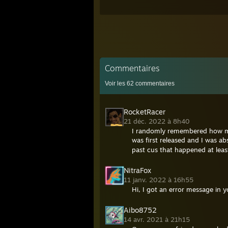
Commentaires
Voir les
62
commentaires
RocketRacer
21 déc. 2022 à 8h40
I randomly remembered how me
was first released and I was abs
past cus that happened at lea
NitraFox
11 janv. 2022 à 16h55
Hi, I got an error message in y
Aibo8752
14 avr. 2021 à 21h15