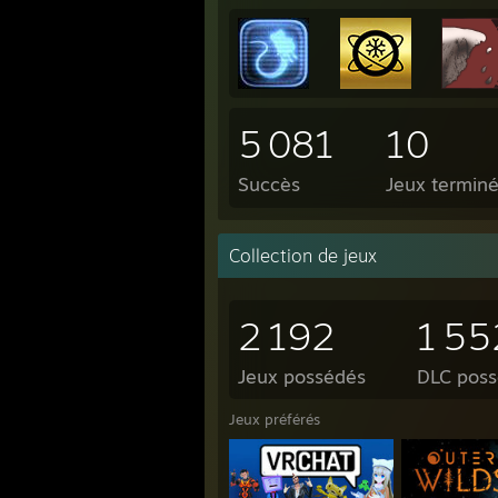
5 081
10
Succès
Jeux termin
Collection de jeux
2 192
1 55
Jeux possédés
DLC pos
Jeux préférés