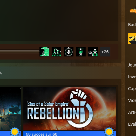
Bad
+26
Jeu
%
Inve
Cap
Vid
Art
Éva
68 succès sur 68