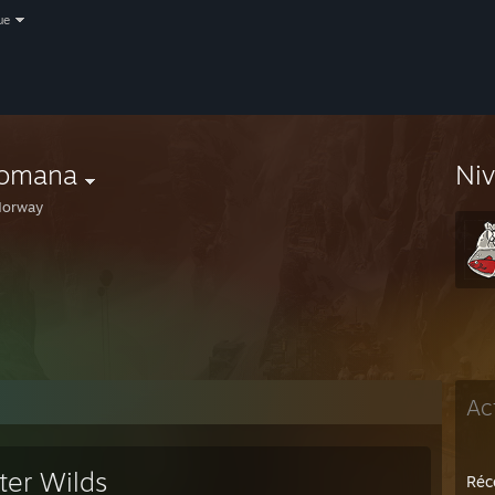
ue
romana
Ni
orway
Ac
ter Wilds
Réc