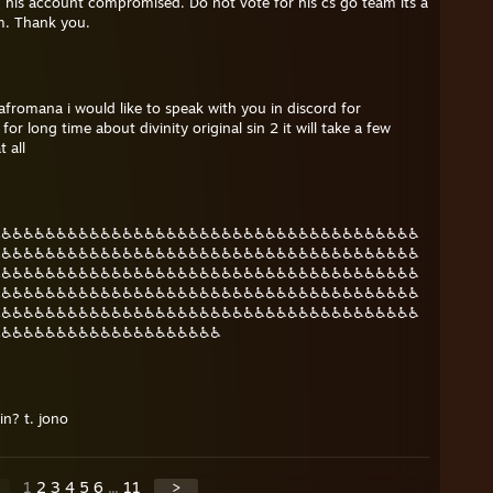
is account compromised. Do not vote for his cs go team its a
im. Thank you.
afromana i would like to speak with you in discord for
or long time about divinity original sin 2 it will take a few
 all
♿♿♿♿♿♿♿♿♿♿♿♿♿♿♿♿♿♿♿♿♿♿♿♿♿♿♿♿♿♿♿♿♿♿♿♿♿♿♿
♿♿♿♿♿♿♿♿♿♿♿♿♿♿♿♿♿♿♿♿♿♿♿♿♿♿♿♿♿♿♿♿♿♿♿♿♿♿♿
♿♿♿♿♿♿♿♿♿♿♿♿♿♿♿♿♿♿♿♿♿♿♿♿♿♿♿♿♿♿♿♿♿♿♿♿♿♿♿
♿♿♿♿♿♿♿♿♿♿♿♿♿♿♿♿♿♿♿♿♿♿♿♿♿♿♿♿♿♿♿♿♿♿♿♿♿♿♿
♿♿♿♿♿♿♿♿♿♿♿♿♿♿♿♿♿♿♿♿♿♿♿♿♿♿♿♿♿♿♿♿♿♿♿♿♿♿♿
♿♿♿♿♿♿♿♿♿♿♿♿♿♿♿♿♿♿♿♿♿
in? t. jono
1
2
3
4
5
6
...
11
>