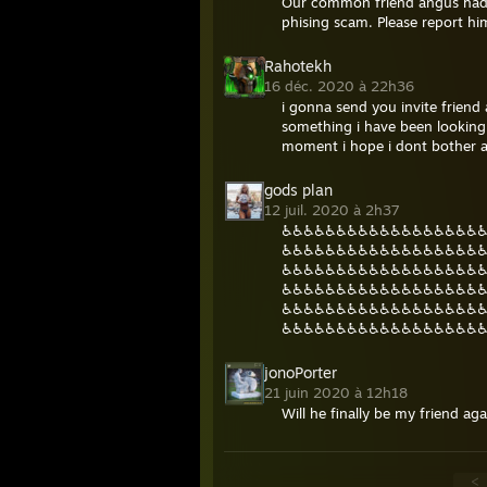
Our common friend angus had h
phising scam. Please report h
Rahotekh
16 déc. 2020 à 22h36
i gonna send you invite friend 
something i have been looking f
moment i hope i dont bother at
gods plan
12 juil. 2020 à 2h37
♿♿♿♿♿♿♿♿♿♿♿♿♿♿♿♿♿♿
♿♿♿♿♿♿♿♿♿♿♿♿♿♿♿♿♿♿
♿♿♿♿♿♿♿♿♿♿♿♿♿♿♿♿♿♿
♿♿♿♿♿♿♿♿♿♿♿♿♿♿♿♿♿♿
♿♿♿♿♿♿♿♿♿♿♿♿♿♿♿♿♿♿
♿♿♿♿♿♿♿♿♿♿♿♿♿♿♿♿♿♿
jonoPorter
21 juin 2020 à 12h18
Will he finally be my friend aga
<