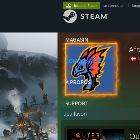
Installer Steam
se connecter
|
lang
MAGASIN
Af
N
COMMUNAUTÉ
À PROPOS
SUPPORT
Jeu favori
Ou