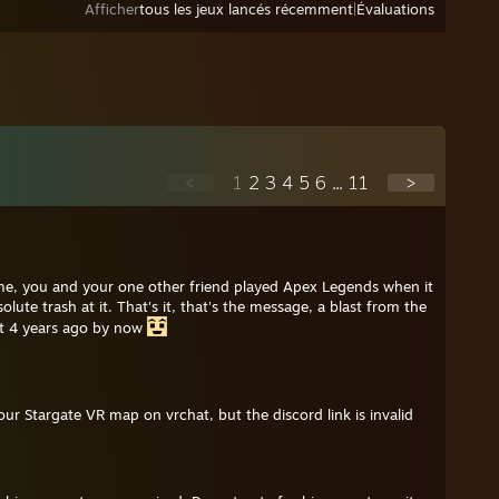
Afficher
tous les jeux lancés récemment
|
Évaluations
<
1
2
3
4
5
6
...
11
>
, you and your one other friend played Apex Legends when it
olute trash at it. That's it, that's the message, a blast from the
st 4 years ago by now
our Stargate VR map on vrchat, but the discord link is invalid