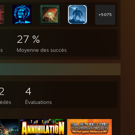
+5 075
27 %
és
Moyenne des succès
2
4
sédés
Évaluations