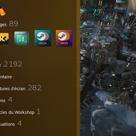
89
ges
2 192
x
ntaire
282
tures d'écran
4
éos
1
icles du Workshop
4
luations