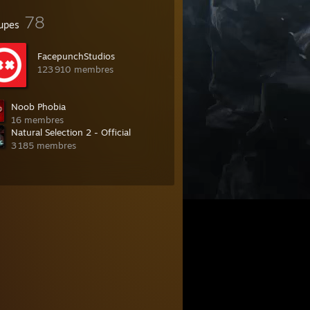
78
upes
FacepunchStudios
123 910 membres
Noob Phobia
16 membres
Natural Selection 2 - Official
3 185 membres