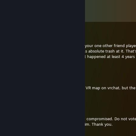
Opmerkingen
Alle
62
reacties weergeven
RocketRacer
21 dec 2022 om 8:40
I randomly remembered how me, you and your one other friend play
Legends when it was first released and I was absolute trash at it. That's 
the message, a blast from the past cus that happened at least 4 years
now
NitraFox
11 jan 2022 om 16:55
Hi, I got an error message in your Stargate VR map on vrchat, but the
link is invalid
Aibo8752
14 apr 2021 om 21:15
Our common friend angus had his account compromised. Do not vote 
go team its a phising scam. Please report him. Thank you.