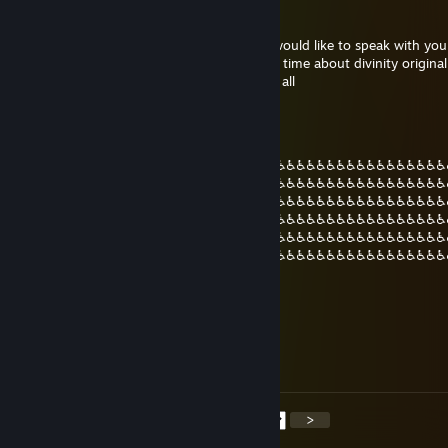
Rahotekh
16 dec 2020 om 22:36
i gonna send you invite friend afromana i would like to speak with you
for something i have been looking for long time about divinity original s
take a few moment i hope i dont bother at all
gods plan
12 jul 2020 om 2:37
♿♿♿♿♿♿♿♿♿♿♿♿♿♿♿♿♿♿♿♿♿♿♿♿♿♿♿♿♿♿♿♿♿♿♿♿♿♿♿♿♿♿♿
♿♿♿♿♿♿♿♿♿♿♿♿♿♿♿♿♿♿♿♿♿♿♿♿♿♿♿♿♿♿♿♿♿♿♿♿♿♿♿♿♿♿♿
♿♿♿♿♿♿♿♿♿♿♿♿♿♿♿♿♿♿♿♿♿♿♿♿♿♿♿♿♿♿♿♿♿♿♿♿♿♿♿♿♿♿♿
♿♿♿♿♿♿♿♿♿♿♿♿♿♿♿♿♿♿♿♿♿♿♿♿♿♿♿♿♿♿♿♿♿♿♿♿♿♿♿♿♿♿♿
♿♿♿♿♿♿♿♿♿♿♿♿♿♿♿♿♿♿♿♿♿♿♿♿♿♿♿♿♿♿♿♿♿♿♿♿♿♿♿♿♿♿♿
♿♿♿♿♿♿♿♿♿♿♿♿♿♿♿♿♿♿♿♿♿♿♿♿♿♿♿♿♿♿♿♿♿♿♿♿♿♿♿♿♿♿♿
♿♿♿♿♿♿♿♿♿♿♿♿♿♿♿♿♿♿♿♿♿♿♿♿
jonoPorter
21 jun 2020 om 12:18
Will he finally be my friend again? t. jono
<
>