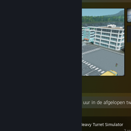
aaaaaaaaaAAAAAAAAAAAA
4
2
Recente activiteit
135,9 uur in de afgelopen 
IRON NEST: Heavy Turret Simulator
2 uu