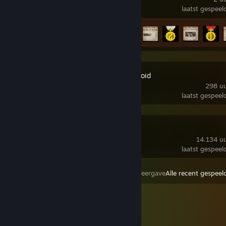
laatst gespeel
Prestatievoortgang
6 van de 33
Project Zomboid
298 uu
laatst gespeel
SteamVR
14.134 uu
laatst gespeel
Weergave
Alle recent gespeel