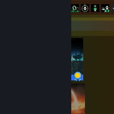
Prestatievoortgang
31 van de 31
Voltooier-showcase
31 / 31 prestaties