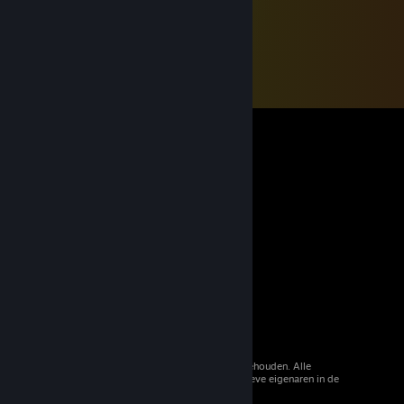
© 2026 Valve Corporation. Alle rechten voorbehouden. Alle
handelsmerken zijn eigendom van hun respectieve eigenaren in de
Verenigde Staten en andere landen.