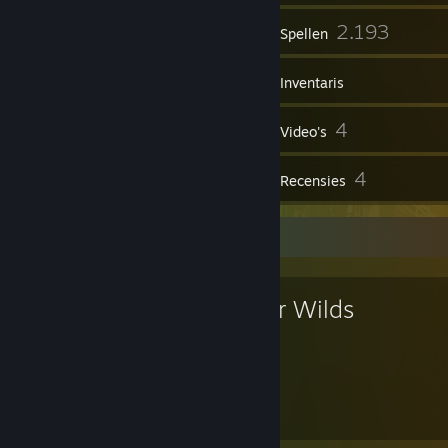
78
2.193
Groepen
Spellen
Inventaris
282
4
Screenshots
Video's
1
4
Workshop-items
Recensies
Favoriete spel
Outer Wilds
49
31
uur gespeeld
Prestaties