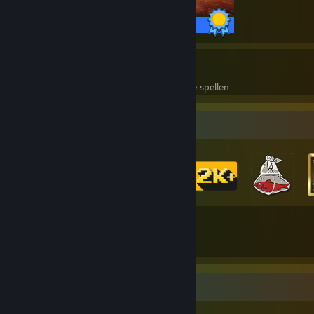
68 / 68 prestaties
10
257
Perfecte spellen
Prestaties in perfecte spellen
Badgeverzamelaar
89
544
Totaal verdiende badges
Ruilkaarten
Zeldzaamste prestaties