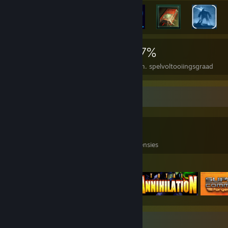
5.087
10
27%
Prestaties
Perfecte spellen
Gem. spelvoltooiingsgraad
Spelverzamelaar
2.193
1.552
4
Spellen in bezit
DLC in bezit
Recensies
Uitgelichte spellen
Screenshotshowcase