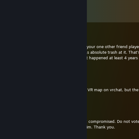
Kommentarer
Vis alle
62
kommentarer
RocketRacer
21. dec. 2022 kl. 8:40
I randomly remembered how me, you and your one other friend play
Legends when it was first released and I was absolute trash at it. That's 
the message, a blast from the past cus that happened at least 4 years
now
NitraFox
11. jan. 2022 kl. 16:55
Hi, I got an error message in your Stargate VR map on vrchat, but the
link is invalid
Aibo8752
14. apr. 2021 kl. 21:15
Our common friend angus had his account compromised. Do not vote 
go team its a phising scam. Please report him. Thank you.