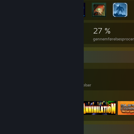
5.087
10
27 %
Præstationer
100% gennemførte spil
gennemførelsesprocent 
Spilsamler
2.193
1.552
4
spil ejet
DLC ejet
Anmeldelser
Udvalgte spil
Skærmbilledfremvisning