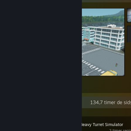
aaaaaaaaaAAAAAAAAAAAA
4
2
Nylig aktivitet
134,7 timer de sid
IRON NEST: Heavy Turret Simulator
2 timer regis