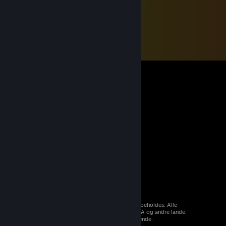
© 2026 Valve Corporation. Alle rettigheder forbeholdes. Alle
varemærker tilhører deres respektive ejere i USA og andre lande.
Moms inkluderet i alle priser, hvor det er gældende.