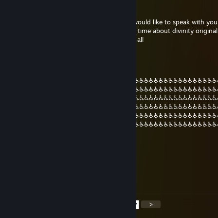
Rahotekh
16. dec. 2020 kl. 22:36
i gonna send you invite friend afromana i would like to speak with you
for something i have been looking for long time about divinity original s
take a few moment i hope i dont bother at all
gods plan
12. juli 2020 kl. 2:37
♿♿♿♿♿♿♿♿♿♿♿♿♿♿♿♿♿♿♿♿♿♿♿♿♿♿♿♿♿♿♿♿♿♿♿♿♿♿♿♿♿♿♿
♿♿♿♿♿♿♿♿♿♿♿♿♿♿♿♿♿♿♿♿♿♿♿♿♿♿♿♿♿♿♿♿♿♿♿♿♿♿♿♿♿♿♿
♿♿♿♿♿♿♿♿♿♿♿♿♿♿♿♿♿♿♿♿♿♿♿♿♿♿♿♿♿♿♿♿♿♿♿♿♿♿♿♿♿♿♿
♿♿♿♿♿♿♿♿♿♿♿♿♿♿♿♿♿♿♿♿♿♿♿♿♿♿♿♿♿♿♿♿♿♿♿♿♿♿♿♿♿♿♿
♿♿♿♿♿♿♿♿♿♿♿♿♿♿♿♿♿♿♿♿♿♿♿♿♿♿♿♿♿♿♿♿♿♿♿♿♿♿♿♿♿♿♿
♿♿♿♿♿♿♿♿♿♿♿♿♿♿♿♿♿♿♿♿♿♿♿♿♿♿♿♿♿♿♿♿♿♿♿♿♿♿♿♿♿♿♿
♿♿♿♿♿♿♿♿♿♿♿♿♿♿♿♿♿♿♿♿♿♿♿♿
jonoPorter
21. juni 2020 kl. 12:18
Will he finally be my friend again? t. jono
<
>