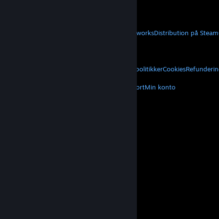
Hent mobilapps
STEAM
Om Steam
Steam-abonnentaftale
Steamworks
Distribution på Steam
VALVE
Om Valve
Karriere
Hardware
Genbrug
JURIDISK
Privatliv
Tilgængelighed
Meddelelser og politikker
Cookies
Refunderin
MERE
Hent Steam
Hent mobilapps
Kundesupport
Min konto