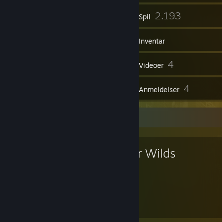
78
2.193
Grupper
Spil
Inventar
282
4
Skærmbilleder
Videoer
1
4
Værkstedsemner
Anmeldelser
Yndlingsspil
Outer Wilds
49
31
timer spillet
præstationer