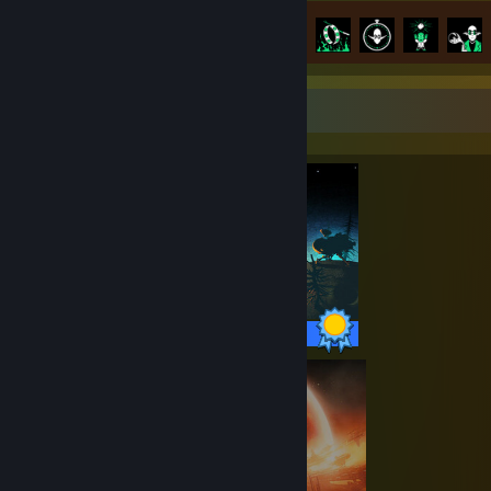
Præstationsfremskridt
31 ud af 31
Ultimativ samlers fremvisning
31 / 31 præstationer