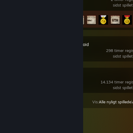
sidst spille
Præstationsfremskridt
6 ud af 33
Project Zomboid
298 timer regist
sidst spille
SteamVR
14.134 timer regist
sidst spille
Vis:
Alle nyligt spillede
|