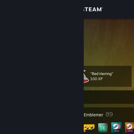
Log på
Butik
Afromana
Norway
Fællesskab
Om
"Red Herring"
Level
Support
104
100 XP
Skift sprog
Er i øjeblikket offline
Hent Steam-mobilappen
1
89
Profilpriser
Emblemer
Vis desktop-webside