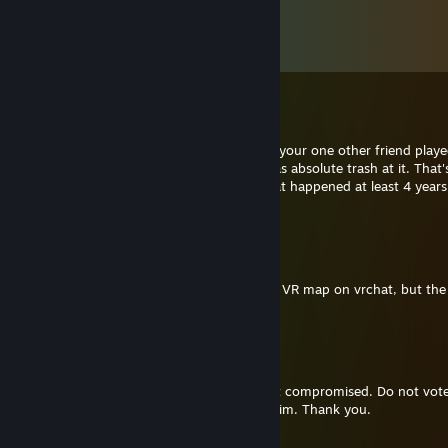
Comentários
Ver todos os
62
comentários
RocketRacer
21/dez./2022 às 8:40
I randomly remembered how me, you and your one other friend play
Legends when it was first released and I was absolute trash at it. That's 
the message, a blast from the past ♥♥♥ that happened at least 4 year
now
NitraFox
11/jan./2022 às 16:55
Hi, I got an error message in your Stargate VR map on vrchat, but the
link is invalid
Aibo8752
14/abr./2021 às 21:15
Our common friend angus had his account compromised. Do not vote 
go team its a phising scam. Please report him. Thank you.