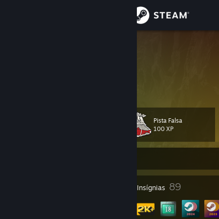
Iniciar sessão
Loja
Afromana
Norway
Comunidade
Sobre
Pista Falsa
Nível
Suporte
104
100 XP
Alterar idioma
Off-line
Baixe o aplicativo móvel do Steam
1
89
Prêmios do perfil
Insígnias
Ver versão para computadores