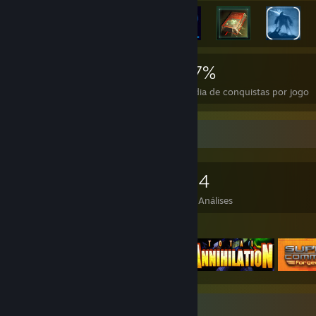
5.088
10
27%
Conquistas
Jogos perfeitos
Média de conquistas por jogo
Colecionador de jogos
2.193
1.552
4
Jogos na conta
Cont. adicionais
Análises
Jogos em destaque
Capturas de tela favoritas