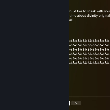
Rahotekh
16/dez./2020 às 22:36
i gonna send you invite friend afromana i would like to speak with you
for something i have been looking for long time about divinity original s
take a few moment i hope i dont bother at all
gods plan
12/jul./2020 às 2:37
♿♿♿♿♿♿♿♿♿♿♿♿♿♿♿♿♿♿♿♿♿♿♿♿♿♿♿♿♿♿♿♿♿♿♿♿♿♿♿♿♿♿♿
♿♿♿♿♿♿♿♿♿♿♿♿♿♿♿♿♿♿♿♿♿♿♿♿♿♿♿♿♿♿♿♿♿♿♿♿♿♿♿♿♿♿♿
♿♿♿♿♿♿♿♿♿♿♿♿♿♿♿♿♿♿♿♿♿♿♿♿♿♿♿♿♿♿♿♿♿♿♿♿♿♿♿♿♿♿♿
♿♿♿♿♿♿♿♿♿♿♿♿♿♿♿♿♿♿♿♿♿♿♿♿♿♿♿♿♿♿♿♿♿♿♿♿♿♿♿♿♿♿♿
♿♿♿♿♿♿♿♿♿♿♿♿♿♿♿♿♿♿♿♿♿♿♿♿♿♿♿♿♿♿♿♿♿♿♿♿♿♿♿♿♿♿♿
♿♿♿♿♿♿♿♿♿♿♿♿♿♿♿♿♿♿♿♿♿♿♿♿♿♿♿♿♿♿♿♿♿♿♿♿♿♿♿♿♿♿♿
♿♿♿♿♿♿♿♿♿♿♿♿♿♿♿♿♿♿♿♿♿♿♿♿
jonoPorter
21/jun./2020 às 12:18
Will he finally be my friend again? t. jono
<
>