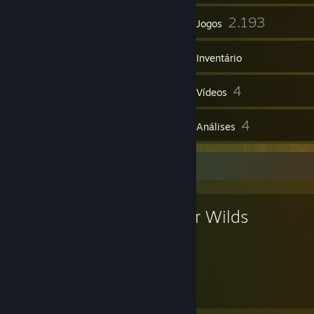
78
2.193
Grupos
Jogos
Inventário
282
4
Capturas de tela
Vídeos
1
4
Itens da Oficina
Análises
Jogo favorito
Outer Wilds
49
31
Horas de jogo
Conquistas