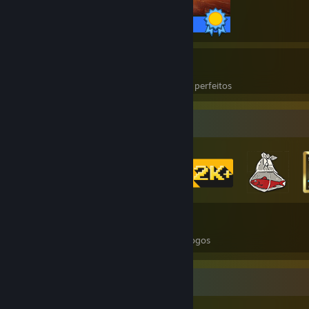
68 / 68 conquistas
10
257
Jogos perfeitos
Conquistas em jogos perfeitos
Colecionador de insígnias
89
544
Total de insígnias obtidas
Cartas de jogos
Conquistas mais raras