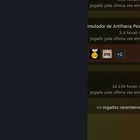
jogado pela última vez em
IRON NEST: Simulador de Artilharia Pe
3,4 horas 
jogado pela última vez em
Conquistas
7 de 33
+2
SteamVR
14.134 horas r
jogado pela última vez em
Ver
Jogados recenteme