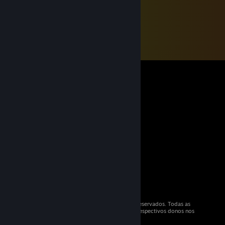
© 2026 Valve Corporation. Todos os direitos reservados. Todas as
marcas registradas são propriedade dos seus respectivos donos nos
EUA e em outros países.