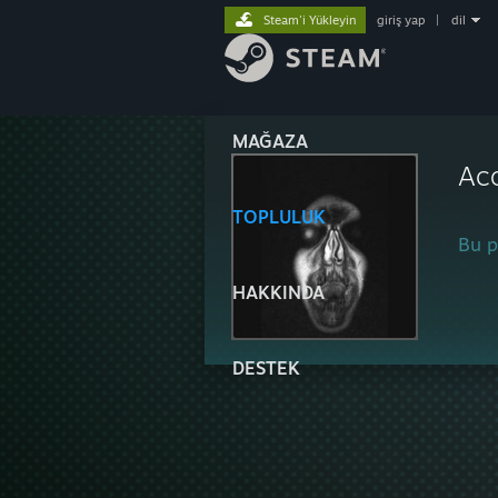
Steam'i Yükleyin
giriş yap
|
dil
MAĞAZA
Aco
TOPLULUK
Bu pr
HAKKINDA
DESTEK