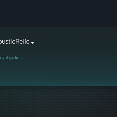
usticRelic
ofil gizlidir.