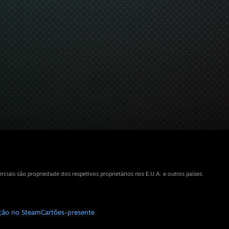
iais são propriedade dos respetivos proprietários nos E.U.A. e outros países.
ição no Steam
Cartões-presente