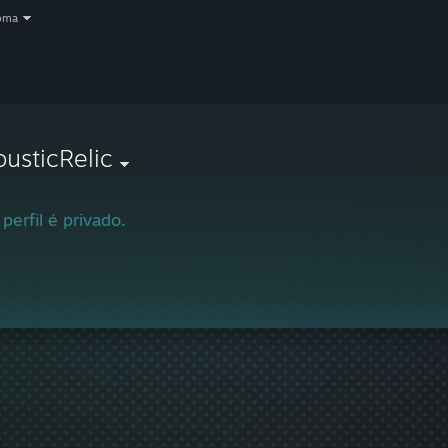
oma
usticRelic
 perfil é privado.