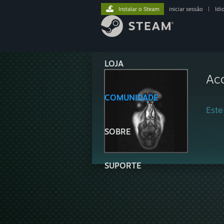
Instalar o Steam
iniciar sessão
|
Idi
LOJA
Aco
COMUNIDADE
Este
SOBRE
SUPORTE