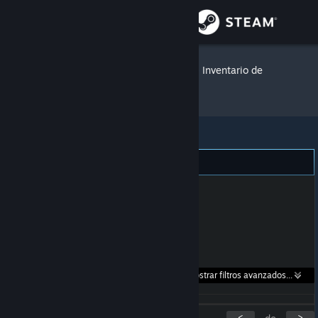
Iniciar sesión
Tienda
|Im| A Jeenyus
»
Inventario de
artículos
Comunidad
Acerca de
Soporte
Cambiar idioma
Descargar Steam Mobile
Buscar en
Mostrar filtros avanzados...
Ver versión clásica
los anuncios:
<
>