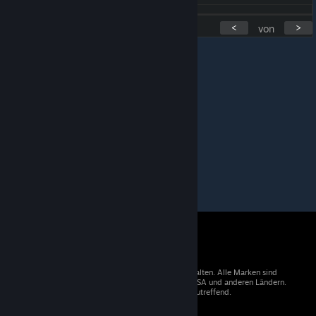
<
>
von
© 2026 Valve Corporation. Alle Rechte vorbehalten. Alle Marken sind
Eigentum der entsprechenden Besitzer in den USA und anderen Ländern.
Mehrwertsteuer in allen Preisen enthalten, wo zutreffend.