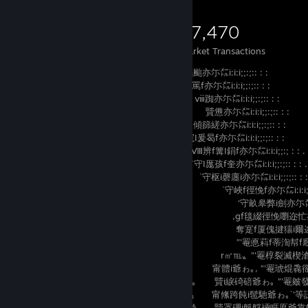
457
495
27,470
Items Owned
Trades Made
Market Transactions
鑓塵幗膂蓿f寥寢膃暠瘉甅甃槊槎f碣綮瘋聟碯颱亦尓㍍i:i:i;;:;:: : :
澣幗嶌塹傴嫩榛畝皋i袍耘蚌紕欒儼巓襴踟篁f罵f亦尓㍍i:i:i;;:;:: : :
漲蔭甃縟諛f麭窶膩I嶮薤篝爰曷樔黎㌢´ ｀ⅷ踟亦尓㍍i:i:i;;:;:: : :
蔕漓滿f蕓蟇踴f歙艇艀裲f睚鳫巓襴骸 贒憊亦尓㍍i:i:i;;:;:: : :
榊甃齊爰f懈橈燗殪幢緻I翰儂樔黎夢'” ,ｨ傾篩縒亦尓㍍i:i:i;;:;:: : :
箋聚蜚壊劑薯i暹盥皋袍i耘蚌紕偸′ 雫寬I爰曷f亦尓㍍i:i:i;;:;:: : :
銕颱麼寰篝螂徑悗f篝嚠篩i縒縡齢 Ⅷ辨f篝I鋗f亦尓㍍i:i:i;;:; : : .
碯聟f綴麼辨螢f璟輯駲f迯瓲i軌帶′ `守I厖孩f奎亦尓㍍i:i:i;;:;:: : : .
綮誣撒f曷磔瑩德f幢儂儼巓襴緲′ `守枢i磬廛i亦尓㍍i:i:i;;:;:: : : 
慫寫廠徑悗緞f篝嚠篩I縒縡夢'´ `守峽f徑悗f亦尓㍍i:i:i;;:;:: 
廛僵I數畝篥I熾龍蚌紕襴緲′ ‘守畝皋弊i劍亦尓㍍i:i:i;;:;:
瘧i槲瑩f枢篝磬曷f瓲軌揄′ ,gf毯綴徑悗嚠迩忙亦尓㍍i:i:i;;
襴罩硼f艇艀裲睚鳫襴鑿緲' 奪寔f厦傀揵猯i爾迩忙亦尓㍍i:
椈棘斐犀耋絎絲絨緲′ ”'罨悳萪f蒂渹幇f廏迩
潁樗I瘧德幢i儂巓緲′ r㎡℡〟”'罨椁裂滅楔滄
翦i磅艘溲I搦儼巓登zzz zzz㎜㎜ｧg 緲 g 甯體i爺ゎ｡, ”'罨琥焜毳
枢篝磬f曷迯i瓲軌f襴暹 甯幗緲 ,fi' 緲',纜｡ 贒i綟碕碚爺ゎ｡ ”'罨皴
緞愾慊嵬嵯欒儼巓襴驫 霤I緲 ,緲 ＂,纜穐 甯絛跨飩i髢馳爺ゎ｡`'等誄
罩硼I蒻筵硺艇艀i裲睚亀 篳'’,緲 g亀 Ⅶil齢 贒罩硼i艇艀裲睚鳫爺靠