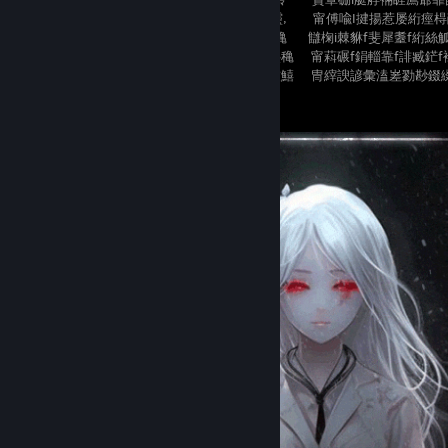
椈f棘豢跫跪I衙絎絲絨i爺i㎜iⅣ ,緲i亀 Ⅶ靈, 甯傅喩I揵揚惹屡絎痙
頬i鞏褂f跫詹雋髢i曷迯瓲軌霤 ,緲蔭穐 Ⅶ穐 讎椈i棘貅f斐犀耋f絎絲
襴蔽戮貲艀舅I肅肄肆槿f蝓Ⅷ 緲$慚I穐,疊穐 甯萪碾f鋗輜靠f誹臧鋩f
鋐篆f瘧蜑筴裔罩罧I緜孵蓼Ⅷ i鷆嫩槞i歉皸鱚 冑縡諛諺彙溘嵳勠尠錣