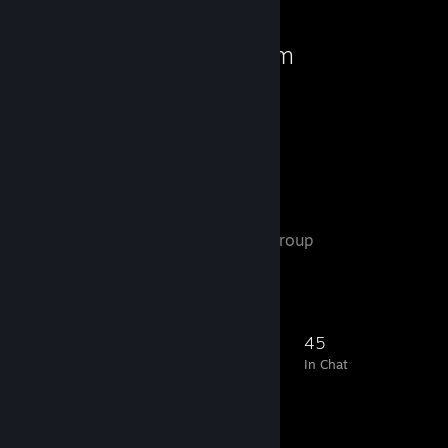
Steam
Favorite Group
Xanax ᠌
- Public Group
Xanax
1,227
24
165
45
Members
In-Game
Online
In Chat