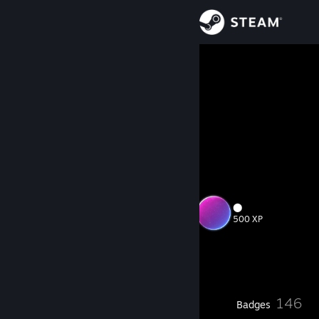
Sign in
Store
molly
Kanzaki, Saga, Japan
Community
About
discord .savako
sens 1600 2.5+
Support
⬤
Level
108
Change language
500 XP
Get the Steam Mobile App
Currently Offline
View desktop website
23
146
Profile Awards
Badges