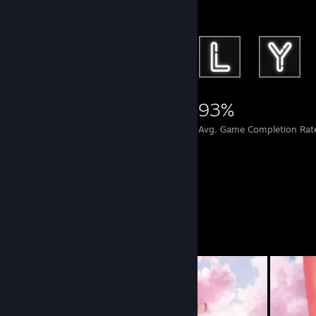
Achievement Showcase
59,565
189
93%
Achievements
Perfect Games
Avg. Game Completion Rat
Workshop Showcase
molly's Workshop