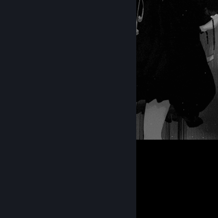
12
1
Favorite Game