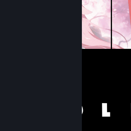
5
7
Submissions
Followers
Item Showcase