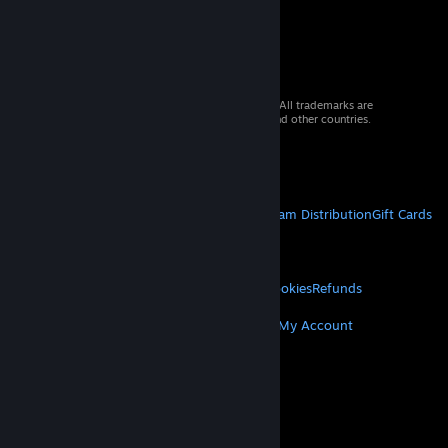
© 2026 Valve Corporation. All rights reserved. All trademarks are
property of their respective owners in the US and other countries.
VAT included in all prices where applicable.
Get Mobile Apps
STEAM
About Steam
Steam SSA
Steamworks
Steam Distribution
Gift Cards
VALVE
About Valve
Jobs
Hardware
Recycling
LEGAL
Privacy
Accessibility
Notices & Policies
Cookies
Refunds
MORE
Get Steam
Get Mobile Apps
Get Support
My Account