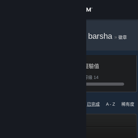
登入
商店
Oui, Ena zabour barsha
»
徽章
社群
關於
等級
1,623 經驗值
13
客服
需要 177 經驗值以達到等級 14
變更語言
徽章
排序依據
已完成
A - Z
稀有度
取得 Steam 行動應用程式
社群大使
檢視電腦版網頁
社群大使