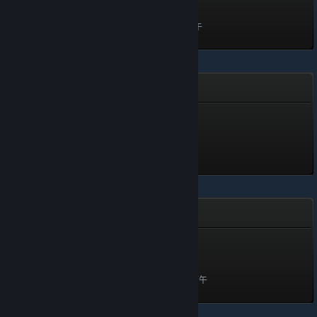
200 經驗值
解鎖於 2017 年 4 月 12 日 上午
7:56
勤務年資
勤務年資
950 經驗值
解鎖於 4 月 8 日 上午 11:43
敗家好手
敗家好手
173 經驗值
解鎖於 2019 年 11 月 25 日 下午
3:47