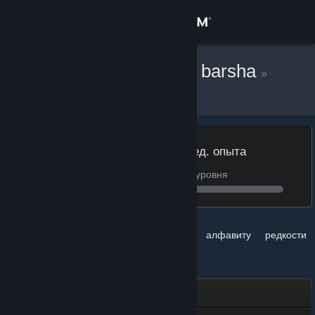
Войти
Магазин
Oui, Ena zabour barsha
»
Значки
Сообщество
Информация
Уровень
1,623 ед. опыта
13
177 ед. опыта до 14-го уровня
Поддержка
Изменить язык
Сортировать по
завершённости
алфавиту
редкости
Скачать мобильное приложение Steam
Значки
Полная версия
Посол сообщества