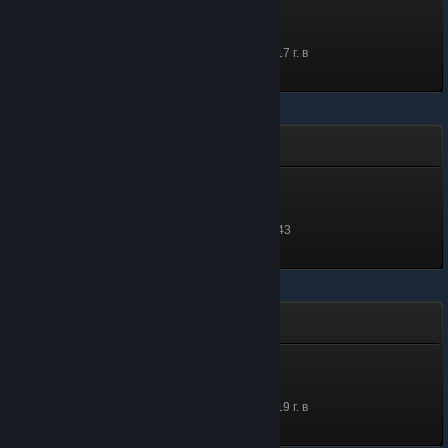
Посол сообщества
200 ед. опыта
Дата получения: 12 апр. 2017 г. в
7:56
Выслуга лет
Выслуга лет
950 ед. опыта
Дата получения: 8 апр в 11:43
Знаток
Знаток
173 ед. опыта
Дата получения: 25 ноя. 2019 г. в
15:47