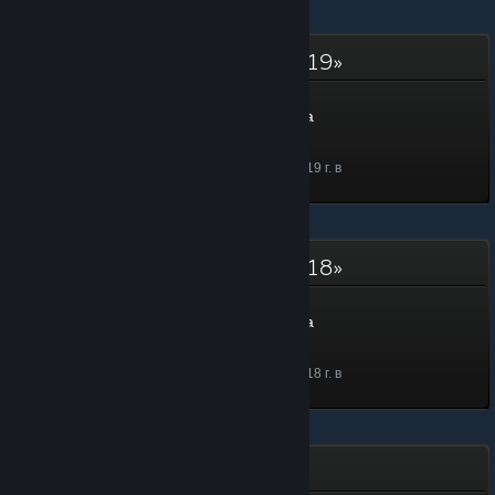
Акция «Весенняя уборка 2019»
Акция «Весенняя уборка
2019»
100 ед. опыта
Дата получения: 26 мая. 2019 г. в
15:00
Акция «Весенняя уборка 2018»
Акция «Весенняя уборка
2018»
100 ед. опыта
Дата получения: 26 мая. 2018 г. в
15:00
Создатель самоцветов